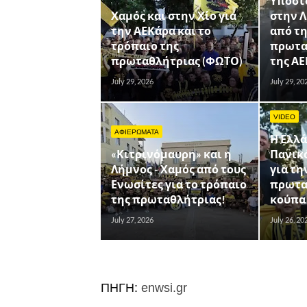
Υποστ
Χαμός και στην Χίο για
στην 
την ΑΕΚάρα και το
από τ
τρόπαιο της
πρωτα
πρωταθλήτριας (ΦΩΤΟ)
της ΑΕ
July 29, 2026
July 29, 20
VIDEO
ΑΦΙΕΡΩΜΑΤΑ
Η Ελλά
«Κιτρινόμαυρη» και η
Πανικ
Λήμνος - Χαμός από τους
για τη
Ενωσίτες για το τρόπαιο
πρωτα
της πρωταθλήτριας!
κούπα
July 27, 2026
July 26, 20
ΠΗΓΗ:
enwsi.gr