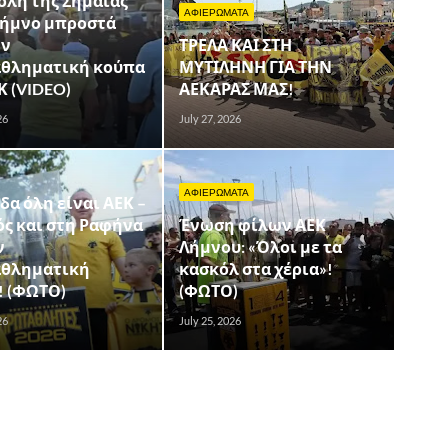
ολή της Σημαίας
ΑΦΙΕΡΩΜΑΤΑ
Λήμνο μπροστά
ην
ΤΡΕΛΑ ΚΑΙ ΣΤΗ
θληματική κούπα
ΜΥΤΙΛΗΝΗ ΓΙΑ ΤΗΝ
Κ (VIDEO)
ΑΕΚΑΡΑΣ ΜΑΣ!
26
July 27, 2026
ΑΦΙΕΡΩΜΑΤΑ
δα όλη είναι ΑΕΚ –
ός και στη Ραφήνα
Ένωση φίλων ΑΕΚ
ν
Λήμνου: «Όλοι με τα
θληματική
κασκόλ στα χέρια»!
! (ΦΩΤΟ)
(ΦΩΤΟ)
26
July 25, 2026