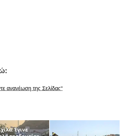
ώ:
ντε ανανέωση της Σελίδας"
χίλα: Έγινε