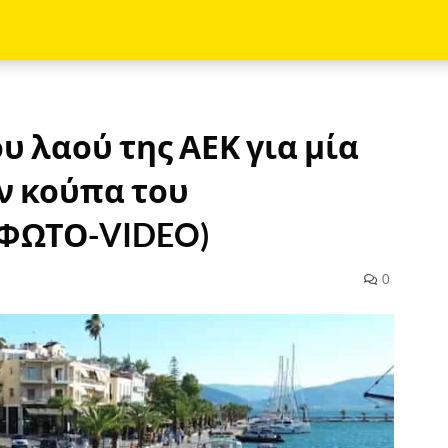
υ λαού της ΑΕΚ για μία
ν κούπα του
(ΦΩΤΟ-VIDEO)
0