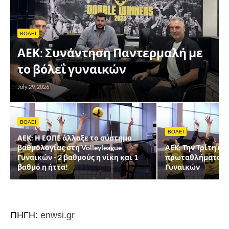
ΒΟΛΕΪ
ΑΕΚ: Συνάντηση Παντερμαλή με
το βόλεΐ γυναικών
July 29, 2026
ΒΟΛΕΪ
ΒΟΛΕΪ
ΑΕΚ: Η ΕΟΠΕ άλλαξε το σύστημα
βαθμολογίας στη Volleyleague
ΑΕΚ: Την Τρίτη η
Γυναικών - 2 βαθμούς η νίκη και 1
πρωταθλήματος τη
βαθμό η ήττα!
Γυναικών
ΠΗΓΗ:
enwsi.gr