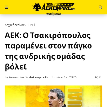
9/08 ║ 14:02
Αρχική σελίδα
ΒΟΛΕΪ
ΑΕΚ: Ο Τσακιρόπουλος
παραμένει στον πάγκο
της ανδρικής ομάδας
βόλεϊ
by Aekempire.Gr
Aekempire.Gr
-
Ιουνίου 17, 2026
0