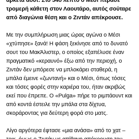
τρομερή κάθετη στον Λαουτάρο, αυτός σούταρε
από διαγώνια θέση και ο Ζιντάν απέκρουσε.
Με την συμπλήρωση μιας ώρας αγώνα ο Μέσι
«χτύπησε» ξανά! Η φάση ξεκίνησε από το δυνατό
σουτ του ΜακΆλιστερ, ο οποίος εξαπέλυσε έναν
πραγματικό «κεραυνό» έξω από την περιοχή, ο
Ζιντάν δεν μπόρεσε να μπλοκάρει σταθερά, η
μπάλα έμεινε «ζωντανή» και ο Μέσι, όπως τόσες
και τόσες φορές στην καριέρα του, ήταν ακριβώς
εκεί που έπρεπε. Ο «Pulga» πήρε το ριμπάουντ και
από κοντά έστειλε την μπάλα στα δίχτυα,
σκοράροντας για δεύτερη φορά στο ματς.
Λίγο αργότερα έφτασε «μια ανάσα» από το χατ –
τρικ, όμως ο Ζιντάν με απίθανη απόκρουση του