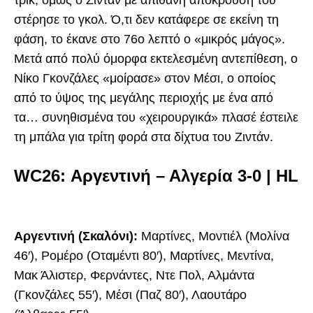
στέρησε το γκολ. Ό,τι δεν κατάφερε σε εκείνη τη
φάση, το έκανε στο 76ο λεπτό ο «μικρός μάγος».
Μετά από πολύ όμορφα εκτελεσμένη αντεπίθεση, ο
Νίκο Γκονζάλες «μοίρασε» στον Μέσι, ο οποίος
από το ύψος της μεγάλης περιοχής με ένα από
τα… συνηθισμένα του «χειρουργικά» πλασέ έστειλε
τη μπάλα για τρίτη φορά στα δίχτυα του Ζιντάν.
WC26: Αργεντινή – Αλγερία 3-0 | HL
Αργεντινή (Σκαλόνι):
Μαρτίνες, Μοντιέλ (Μολίνα
46′), Ρομέρο (Οταμέντι 80′), Μαρτίνες, Μεντίνα,
Μακ Άλιστερ, Φερνάντες, Ντε Πολ, Αλμάντα
(Γκονζάλες 55′), Μέσι (Παζ 80′), Λαουτάρο