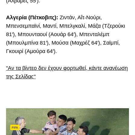
(Άλβαρες 55′).
Αλγερία (Πέτκοβιτς):
Ζιντάν, Αΐτ-Νούρι,
Μπενσεμπαϊνί, Μαντί, Μπελγκαλί, Μάζα (Τζερούκι
81′), Μπουνταουί (Αουάρ 64′), Μπενταλέμπ
(Μπουλμπίνα 81′), Μούσα (Μαχρέζ 64′), Σαϊμπί,
Γκουιρί (Αμούρα 64′).
"Αν τα βίντεο δεν έχουν φορτωθεί, κάντε ανανέωση
της Σελίδας"
FIFA