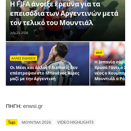
Η FIFA άνοιξε έρευνα για τα
επεισόδια των Αργεντινών μετά
τον τελικό του Μουντιάλ
July 21, 2026
MVP
ΑΛΛΕΣ ΕΙΔΗΣΕΙΣ
Η Ισπανία σάρωσε
Οι Μέσι και άλλοι 9 διεθνείς δεν
Χρυσό Γάντι ο Σι
επέστρεψαν στο Μπουένος Άιρες
νέος ο Κουμπαρσί
μαζί με την Αργεντινή
Μουντιάλ ο Ρόδρ
ΠΗΓΗ:
enwsi.gr
Tags
ΜΟΥΝΤΙΑΛ 2026
VIDEO HIGHLIGHTS