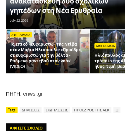
ανακατασκευή δύο σχολικών
γηπέδων στη Νέα Ερυθραία
July 22, 2026
ΑΦΙΕΡΩΜΑΤΑ
Το επικό «ευχαριστώ» της Ντίβα
ΑΦΙΕΡΩΜΑΤΑ
στον Μάριο Ηλιόπουλο: «Προέδρε,
σε ευχαριστώ για την βόλτα -
Ηλιόπουλος από 
Επόμενο ραντεβού στον ναό»!
τρόπαιο της ΑΕΚ 
(VIDEO)
ήθος, τιμή, βασικ
ΠΗΓΗ:
enwsi.gr
Tags
ΔΗΛΩΣΕΙΣ
ΕΚΔΗΛΩΣΕΙΣ
ΠΡΟΕΔΡΟΣ ΤΗΣ ΑΕΚ
Ω
ΑΦΗΣΤΕ ΣΧΟΛΙΟ