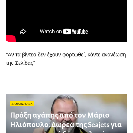
"Αν τα βίντεο δεν έχουν φορτωθεί, κάντε ανανέωση
της Σελίδας"
ΔΙΟΙΚΗΣΗ ΑΕΚ
Πράξη αγάπης από τον Μάριο
Ηλιόπουλο: Δωρεά της Seajets για