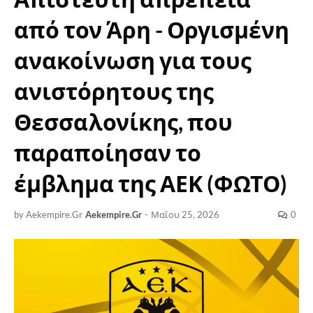
από τον Άρη - Οργισμένη
ανακοίνωση για τους
ανιστόρητους της
Θεσσαλονίκης, που
παραποίησαν το
έμβλημα της ΑΕΚ (ΦΩΤΟ)
by Aekempire.Gr
Aekempire.Gr
-
Μαΐου 25, 2026
0