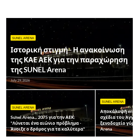
SUNEL ARENA
Ιστορική στιγμή - Η ανακοίνωση
της ΚΑΕ ΑΕΚ για την παραχώρηση
της SUNEL Arena
July 29, 2026
SUNEL ARENA
SUNEL ARENA
Αποκάλυψη enwsi.
Sunel Arena... 2075 για την ΑΕΚ:
σχέδια του Αγγελ
"Λύνεται ένα αιώνιο πρόβλημα -
ξενοδοχείο γύρω 
Άνοιξε ο δρόμος για τα καλύτερα"
Arena