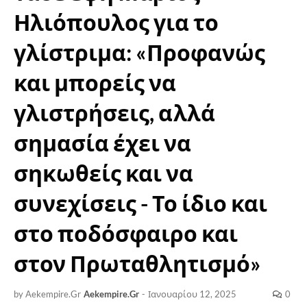
Ηλιόπουλος για το
γλίστριμα: «Προφανώς
και μπορείς να
γλιστρήσεις, αλλά
σημασία έχει να
σηκωθείς και να
συνεχίσεις - Το ίδιο και
στο ποδόσφαιρο και
στον Πρωταθλητισμό»
by Aekempire.Gr
Aekempire.Gr
-
Ιανουαρίου 12, 2025
0