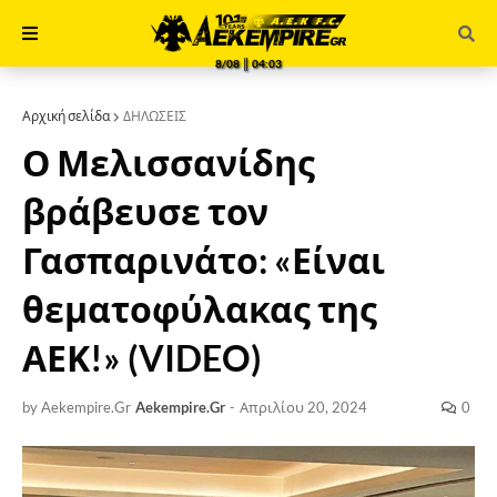
8/08 ║ 04:03
Αρχική σελίδα
ΔΗΛΩΣΕΙΣ
Ο Μελισσανίδης
βράβευσε τον
Γασπαρινάτο: «Είναι
θεματοφύλακας της
ΑΕΚ!» (VIDEO)
by Aekempire.Gr
Aekempire.Gr
-
Απριλίου 20, 2024
0