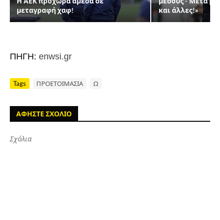
Η ΑΕΚ προχωρά άμεσα σε
μέσους - Μετά μπ
μεταγραφή χαφ!
και άλλες!»
ΠΗΓΗ:
enwsi.gr
Tags
ΠΡΟΕΤΟΙΜΑΣΙΑ
Ω
ΑΦΗΣΤΕ ΣΧΟΛΙΟ
Σχόλια