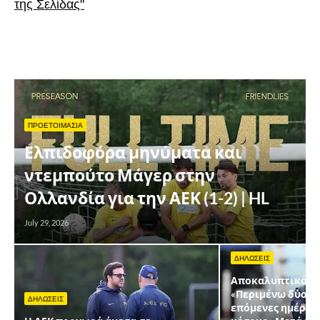
της Σελίδας"
ΠΡΟΕΤΟΙΜΑΣΙΑ
Ελπιδοφόρα μηνύματα και
ντεμπούτο Μάγερ στην
Ολλανδία για την ΑΕΚ (1-2) | HL
July 29, 2026
ΔΗΛΩΣΕΙΣ
Αποκαλυπτικός Ν
«Περιμένω δύο μ
ΔΗΛΩΣΕΙΣ
επόμενες ημέρες,