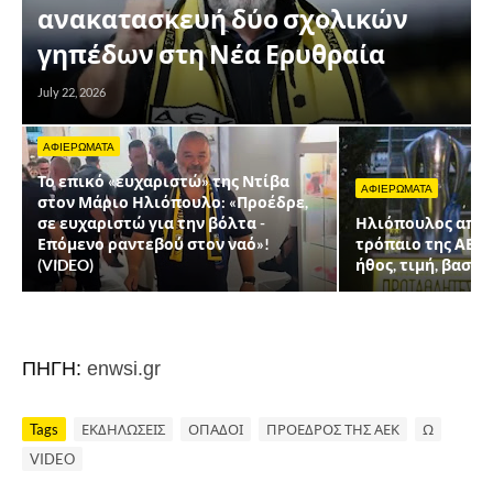
ανακατασκευή δύο σχολικών
γηπέδων στη Νέα Ερυθραία
July 22, 2026
ΑΦΙΕΡΩΜΑΤΑ
Το επικό «ευχαριστώ» της Ντίβα
ΑΦΙΕΡΩΜΑΤΑ
στον Μάριο Ηλιόπουλο: «Προέδρε,
σε ευχαριστώ για την βόλτα -
Ηλιόπουλος από 
Επόμενο ραντεβού στον ναό»!
τρόπαιο της ΑΕΚ 
(VIDEO)
ήθος, τιμή, βασικ
ΠΗΓΗ:
enwsi.gr
Tags
ΕΚΔΗΛΩΣΕΙΣ
ΟΠΑΔΟΙ
ΠΡΟΕΔΡΟΣ ΤΗΣ ΑΕΚ
Ω
VIDEO