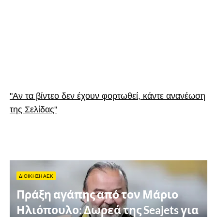
"Αν τα βίντεο δεν έχουν φορτωθεί, κάντε ανανέωση
της Σελίδας"
ΔΙΟΙΚΗΣΗ ΑΕΚ
Πράξη αγάπης από τον Μάριο
Ηλιόπουλο: Δωρεά της Seajets για