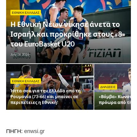
ΕΘΝΙΚΗ ΕΛΛΑΔΑΣ
Η Εθνική Νέων νίκησε άνετα το
Ισραήλ και προκρίθηκε στους «8»
του EuroBasket U20
July 16, 2026
ΕΘΝΙΚΗ ΕΛΛΑΔΑΣ
ΔΗΛΩΣΕΙΣ
Ήττα-σοκ για την Ελλάδα από τη
Ρουμανία (73-66) και μπαίνει σε
«Βόμβα» Κωνσταν
περιπέτειες η Εθνική!
πρόωρα από την 
ΠΗΓΗ:
enwsi.gr