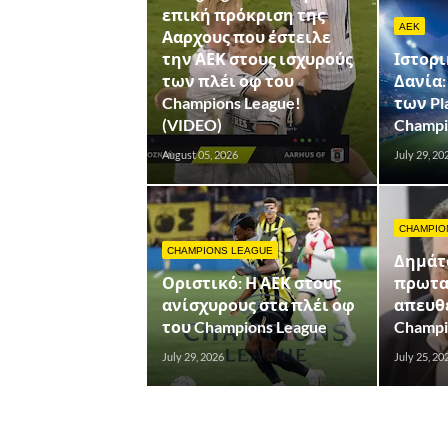
επική πρόκριση της
AEK
Ααρχους που έστειλε
την ΑΕΚ στους ισχυρούς
Ιστορι
των πλέι οφ του
Δανία:
Champions League!
των Pl
(VIDEO)
Champi
August 05, 2026
July 29, 20
CHAMPIO
CHAMPIONS LEAGUE
Δημάτο
Οριστικό: Η ΑΕΚ στους
πρωτα
ανίσχυρους στα πλέι οφ
απευθε
του Champions League
Champi
July 29, 2026
July 25, 20