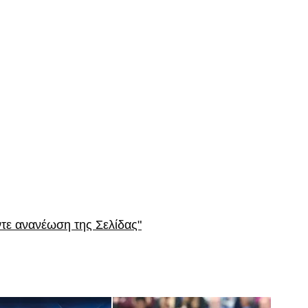
ντε ανανέωση της Σελίδας"