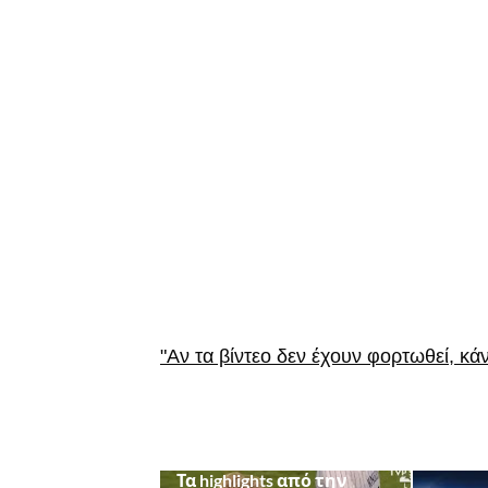
"Αν τα βίντεο δεν έχουν φορτωθεί, κά
CHAMPIONS LEAGUE
Τα highlights από την