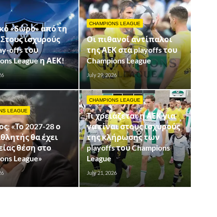
CHAMPIONS LEAGUE
κό «δώρο» από τη
 Στους ισχυρούς
Οι πιθανοί αντίπαλοι
ay-offs του
της ΑΕΚ στα playoffs του
ons League η ΑΕΚ!
Champions League
26
July 29, 2026
CHAMPIONS LEAGUE
NS LEAGUE
Τι χρειάζεται η ΑΕΚ για
ς: «Το 2027-28 ο
να είναι στους ισχυρούς
θλητής θα έχει
της κλήρωσης των
ίας θέση στο
playoffs του Champions
ons League»
League
26
July 21, 2026