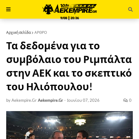
9/08 ║ 20:36
Αρχική σελίδα
ΑΡΘΡΟ
Τα δεδομένα για το
συμβόλαιο του Ριμπάλτα
στην ΑΕΚ και το σκεπτικό
του Ηλιόπουλου!
by Aekempire.Gr
Aekempire.Gr
-
Ιουνίου 07, 2026
0