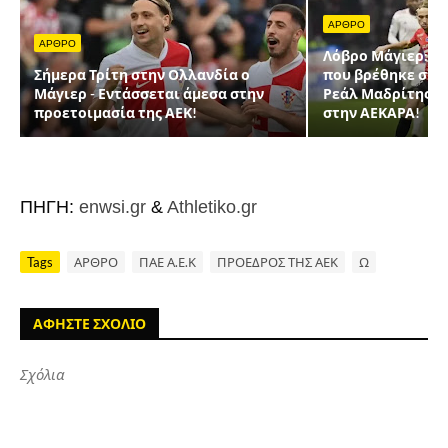
ΑΡΘΡΟ
ΑΡΘΡΟ
Λόβρο Μάγιερ: Ο 
Σήμερα Τρίτη στην Ολλανδία ο
που βρέθηκε στο
Μάγιερ - Εντάσσεται άμεσα στην
Ρεάλ Μαδρίτης κ
προετοιμασία της ΑΕΚ!
στην ΑΕΚΑΡΑ!
ΠΗΓΗ:
enwsi.gr
&
Athletiko.gr
Tags
ΑΡΘΡΟ
ΠΑΕ Α.Ε.Κ
ΠΡΟΕΔΡΟΣ ΤΗΣ ΑΕΚ
Ω
ΑΦΗΣΤΕ ΣΧΟΛΙΟ
Σχόλια