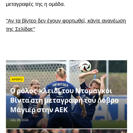
μεταγραφές της η ομάδα.
"Αν τα βίντεο δεν έχουν φορτωθεί, κάντε ανανέωση
της Σελίδας"
ΑΡΘΡΟ
Ο ρόλος-κλειδί του Ντομαγκόι
Βίντα στη μεταγραφή του Λόβρο
Μάγιερ στην ΑΕΚ
July 28, 2026