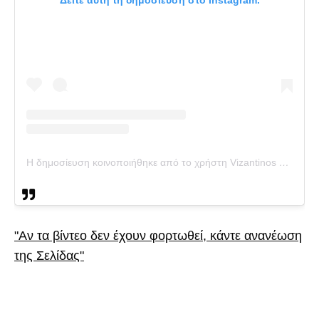
Η δημοσίευση κοινοποιήθηκε από το χρήστη Vizantinos Target Sport Club ® (@vizantinos_target_sport_club)
"Αν τα βίντεο δεν έχουν φορτωθεί, κάντε ανανέωση
της Σελίδας"