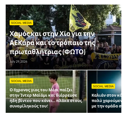
SOCIAL MEDIA
Χαμός και στην Χίο για την
ΑΕΚάρα και το τρόπαιο της
πρωταθλήτριας (ΦΩΤΟ)
July 29, 2026
SOCIAL MEDIA
SOCIAL MEDIA
Ο 8χρονος γιος του Μέσι παίζει
στην Ίντερ Μαϊάμι και διέρρευσε
Καλιάν στον κόσμ
ήδη βίντεο που κάνει... πλάκα στους
πολύ χαρούμενη 
συνομίληκούς του!
με την ομάδα σας»