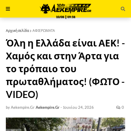
10/08 ║ 09:58
Αρχική σελίδα
ΑΦΙΕΡΩΜΑΤΑ
Όλη η Ελλάδα είναι ΑΕΚ! -
Χαμός και στην Άρτα για
το τρόπαιο του
πρωταθλήματος! (ΦΩΤΟ -
VIDEO)
by Aekempire.Gr
Aekempire.Gr
-
Ιουνίου 24, 2026
0