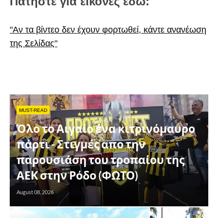
Πατήστε για εικόνες εδώ:
"Αν τα βίντεο δεν έχουν φορτωθεί, κάντε ανανέωση
της Σελίδας"
MUST-READ
Όλο το Αιγαίο ένα κιτρινόμαυρο
πάρτι - Στιγμές απο την
παρουσιάση του τροπαίου της
ΑΕΚ στην Ρόδο (ΦΩΤΟ)
August 08, 2026