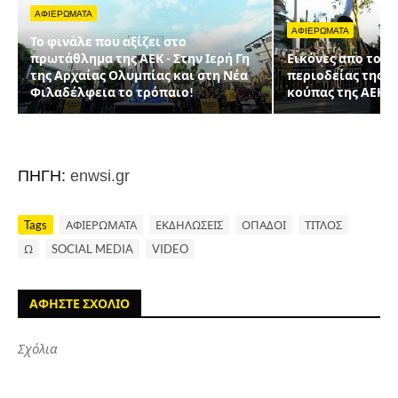
ΑΦΙΕΡΩΜΑΤΑ
ΑΦΙΕΡΩΜΑΤΑ
Το φινάλε που αξίζει στο
πρωτάθλημα της ΑΕΚ - Στην Ιερή Γη
Εικόνες απο το λ
της Αρχαίας Ολυμπίας και στη Νέα
περιοδείας της 
Φιλαδέλφεια το τρόπαιο!
κούπας της ΑΕΚ
ΠΗΓΗ:
enwsi.gr
Tags
ΑΦΙΕΡΩΜΑΤΑ
ΕΚΔΗΛΩΣΕΙΣ
ΟΠΑΔΟΙ
ΤΙΤΛΟΣ
Ω
SOCIAL MEDIA
VIDEO
ΑΦΗΣΤΕ ΣΧΟΛΙΟ
Σχόλια