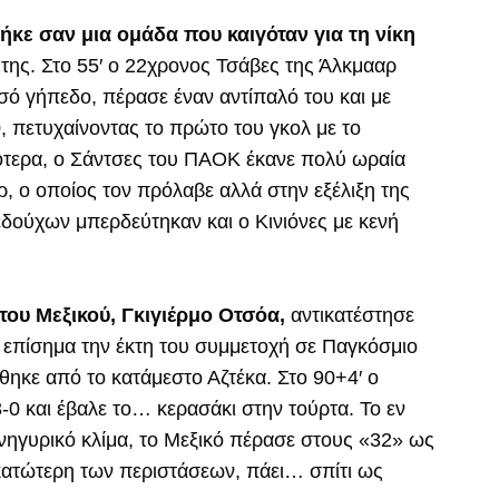
ήκε σαν μια ομάδα που καιγόταν για τη νίκη
ης. Στο 55′ ο 22χρονος Τσάβες της Άλκμααρ
σό γήπεδο, πέρασε έναν αντίπαλό του και με
, πετυχαίνοντας το πρώτο του γκολ με το
ότερα, ο Σάντσες του ΠΑΟΚ έκανε πολύ ωραία
ρ, ο οποίος τον πρόλαβε αλλά στην εξέλιξη της
εδούχων μπερδεύτηκαν και ο Κινιόνες με κενή
 του Μεξικού, Γκιγιέρμο Οτσόα,
αντικατέστησε
ι επίσημα την έκτη του συμμετοχή σε Παγκόσμιο
κε από το κατάμεστο Αζτέκα. Στο 90+4′ ο
-0 και έβαλε το… κερασάκι στην τούρτα. Το εν
νηγυρικό κλίμα, το Μεξικό πέρασε στους «32» ως
 κατώτερη των περιστάσεων, πάει… σπίτι ως