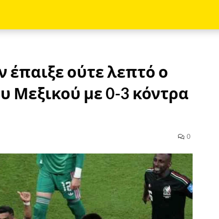
ν έπαιξε ούτε λεπτό ο
ου Μεξικού με 0-3 κόντρα
0