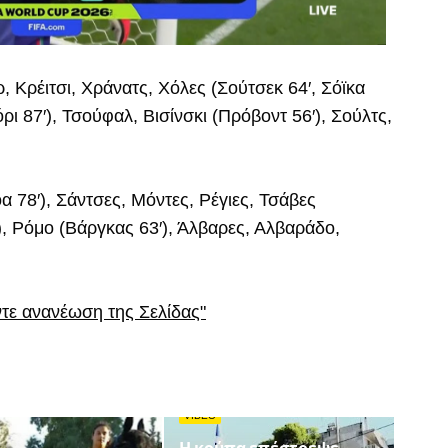
, Κρέιτσι, Χράνατς, Χόλες (Σούτσεκ 64′, Σόϊκα
όρι 87′), Τσούφαλ, Βισίνσκι (Πρόβοντ 56′), Σούλτς,
 78′), Σάντσες, Μόντες, Ρέγιες, Τσάβες
), Ρόμο (Βάργκας 63′), Άλβαρες, Αλβαράδο,
ντε ανανέωση της Σελίδας"
VIDEO
Η κούπα επέστρεψε