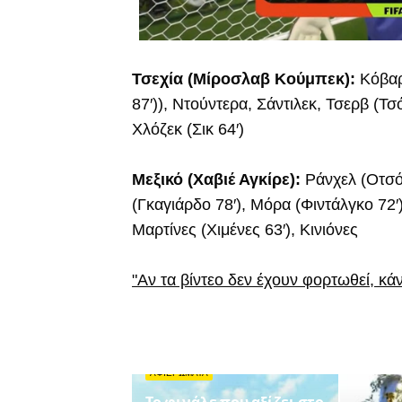
Τσεχία (Μίροσλαβ Κούμπεκ):
Κόβαρ
87′)), Ντούντερα, Σάντιλεκ, Τσερβ (Τσ
Χλόζεκ (Σικ 64′)
Μεξικό (Χαβιέ Αγκίρε):
Ράνχελ (Οτσόα
(Γκαγιάρδο 78′), Μόρα (Φιντάλγκο 72′
Μαρτίνες (Χιμένες 63′), Κινιόνες
"Αν τα βίντεο δεν έχουν φορτωθεί, κά
ΑΦΙΕΡΩΜΑΤΑ
Το φινάλε που αξίζει στο