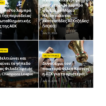
ΑΤΑ
σπίτι της - Το λαμπρό
ς απο το λαμπρό
φινάλε με Μάριο
 της περιοδείας
Ηλιόπουλο και
ρωταθληματικής
εκατοντάδες ΑΕΚτζήδες!
 της ΑΕΚ
(VIDEO)
26
July 31, 2026
ARENA
ΜΕΤΑΓΡΑΦΕΣ
βελτιώνει και
αίνει το γήπεδο
Δυνατά για τον
έας Φιλαδέλφειας
παικταρά Φίλιπ Κόστιτς
 Champions League
η ΑΕΚ για τα αριστερά!
26
July 31, 2026