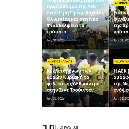
ΑΦΙΕΡΩΜ
πρωτάθλημα της ΑΕΚ -
Στην Ιερή Γη της Αρχαίας
Εικόνε
Ολυμπίας και στη Νέα
φινάλε
Φιλαδέλφεια το
της π
τρόπαιο!
κούπας
July 31, 2026
July 31, 20
ΦΙΛΙΚΟΣ ΑΓΩΝΑΣ
ALLWYN 
Κεκλεισμένων των
Η ΑΕΚ 
θυρών Κυριακή το
ομορφ
φιλικό της ΑΕΚ κόντρα
της Ν
στην Σιντ Τρούιντεν
ενόψει
July 31, 2026
July 31, 20
ΠΗΓΗ:
enwsi.gr