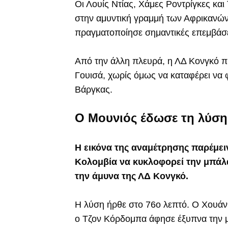
Οι Λουίς Ντίας, Χάμες Ροντρίγκες κα
στην αμυντική γραμμή των Αφρικανώ
πραγματοποίησε σημαντικές επεμβάσε
Από την άλλη πλευρά, η ΛΔ Κονγκό 
Γουισά, χωρίς όμως να καταφέρει να φ
Βάργκας.
Ο Μουνιός έδωσε τη λύση
Η εικόνα της αναμέτρησης παρέμειν
Κολομβία να κυκλοφορεί την μπάλα
την άμυνα της ΛΔ Κονγκό.
Η λύση ήρθε στο 76ο λεπτό. Ο Χουάν 
ο Τζον Κόρδομπα άφησε έξυπνα την μ