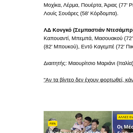
Μοχίκα, Λέρμα, Πουέρτα, Άριας (77' Ρί
Λουίς Σουάρες (58' Κόρδομπα).
ΛΔ Κονγκό (Σεμπαστιάν Ντεσάμπρ
Καπουαντί, Μπεμπά, Μασουακού (72' 
(82' Μπουκού), Εντό Καγεμπέ (72' Πι
Διαιτητής: Μαουρίτσιο Μαριάνι (Ιταλία)
"Αν τα βίντεο δεν έχουν φορτωθεί, κά
ΑΛΛΕΣ ΕΙ
FIFA
Οι Μέσ