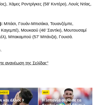
ος), Χάμες Ροντρίγκες (58' Κιντέρο), Λουίς Ντίας,
):
Μπάσι, Γουάν-Μπισάκα, Τουανζέμπε,
Καγεμπέ), Μουκαού (46' Σαντίκι), Μουτουσαμί
κέλ), Μπακαμπού (57' Μπάνζα), Γουισά.
.
ντε ανανέωση της Σελίδας"
ΔΗΣΕΙΣ
MVP
ι και άλλοι 9
Η Ισπανία σάρωσε τα