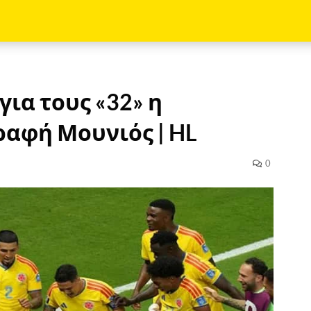
για τους «32» η
ραφή Μουνιός | HL
0