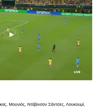
κας, Μουνιός, Ντάβινσον Σάντσες, Λουκουμί,