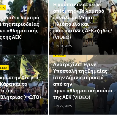
Η κούπα επέστρεψε
ΑΤΑ
σπίτι της - Το λαμπρό
ς απο το λαμπρό
φινάλε με Μάριο
 της περιοδείας
Ηλιόπουλο και
ρωταθληματικής
εκατοντάδες ΑΕΚτζήδες!
 της ΑΕΚ
(VIDEO)
26
July 31, 2026
VIDEO
Ανατριχίλα: Έγινε
EDIA
Υποστολή της Σημαίας
και στην Χίο για
στην Λήμνο μπροστά
Κάρα και το
από την
ιο της
πρωταθληματική κούπα
θλήτριας (ΦΩΤΟ)
της ΑΕΚ (VIDEO)
26
July 29, 2026