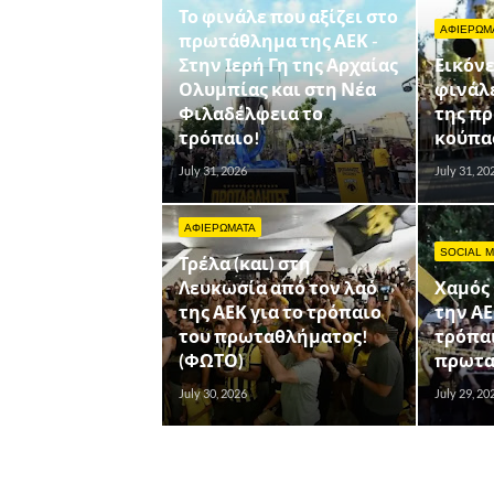
Το φινάλε που αξίζει στο
ΑΦΙΕΡΩΜ
πρωτάθλημα της ΑΕΚ -
Στην Ιερή Γη της Αρχαίας
Εικόνε
Ολυμπίας και στη Νέα
φινάλε
Φιλαδέλφεια το
της π
τρόπαιο!
κούπας
July 31, 2026
July 31, 20
ΑΦΙΕΡΩΜΑΤΑ
SOCIAL M
Τρέλα (και) στη
Λευκωσία από τον λαό
Χαμός 
της ΑΕΚ για το τρόπαιο
την ΑΕ
του πρωταθλήματος!
τρόπα
(ΦΩΤΟ)
πρωτα
July 30, 2026
July 29, 20