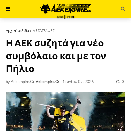
8/08 ║ 21:01
Αρχική σελίδα
ΜΕΤΑΓΡΑΦΕΣ
Η ΑΕΚ συζητά για νέο
συμβόλαιο και με τον
Πήλιο
by Aekempire.Gr
Aekempire.Gr
-
Ιουνίου 07, 2026
0