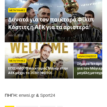
ΜΕΤΑΓΡΑΦΕΣ
Δυνατά για τον παικταρά Φίλιπ
Κόστιτς η ΑΕΚ για τα αριστερά!
July 31, 2026
ΑΝΑΚΟΙΝΩΣΕΙΣ
ΜΕΤΑΓΡΑΦΕΣ
Σήμερα Τετάρτη ο
ΕΠΙΣΗΜΟ: Ο παικταράς Μάγερ στην
για τον Μάγιερ - 
ΑΕΚ μέχρι το 2030! (ΦΩΤΟ)
μεγάλη μεταγραφ
ΠΗΓΗ:
enwsi.gr
&
Sport24