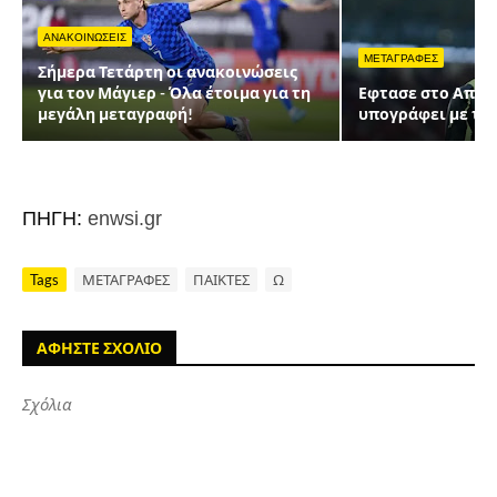
ΑΝΑΚΟΙΝΩΣΕΙΣ
ΜΕΤΑΓΡΑΦΕΣ
Σήμερα Τετάρτη οι ανακοινώσεις
για τον Μάγιερ - Όλα έτοιμα για τη
Εφτασε στο Απελ
μεγάλη μεταγραφή!
υπογράφει με την
ΠΗΓΗ:
enwsi.gr
Tags
ΜΕΤΑΓΡΑΦΕΣ
ΠΑΙΚΤΕΣ
Ω
ΑΦΗΣΤΕ ΣΧΟΛΙΟ
Σχόλια