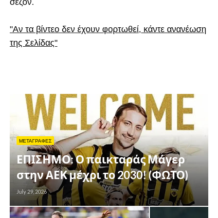
σεζόν.
"Αν τα βίντεο δεν έχουν φορτωθεί, κάντε ανανέωση
της Σελίδας"
ΜΕΤΑΓΡΑΦΕΣ
ΕΠΙΣΗΜΟ: Ο παικταράς Μάγερ
στην ΑΕΚ μέχρι το 2030! (ΦΩΤΟ)
July 29, 2026