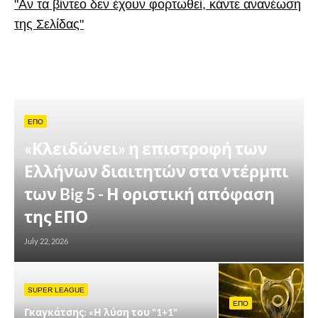
"Αν τα βίντεο δεν έχουν φορτωθεί, κάντε ανανέωση
της Σελίδας"
ΕΠΟ
«Κλειδώνει» η επιστροφή των
Ελλήνων διαιτητών στα ντέρμπι
των Big 5 - Η οριστική απόφαση
της ΕΠΟ
July 22, 2026
SUPER LEAGUE
ΕΠΟ
Γκαγκάτσης: «Η λύση του "1+1"