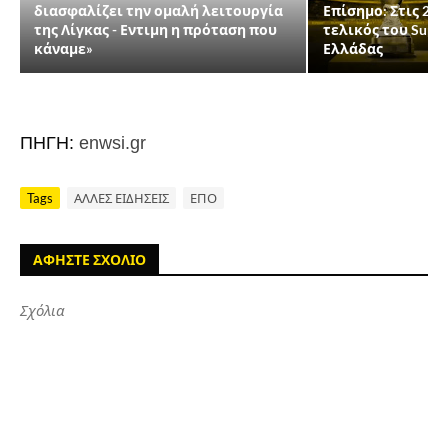
διασφαλίζει την ομαλή λειτουργία
Επίσημο: Στις 22
της Λίγκας - Εντιμη η πρόταση που
τελικός του Supe
κάναμε»
Ελλάδας
ΠΗΓΗ:
enwsi.gr
Tags
ΑΛΛΕΣ ΕΙΔΗΣΕΙΣ
ΕΠΟ
ΑΦΗΣΤΕ ΣΧΟΛΙΟ
Σχόλια