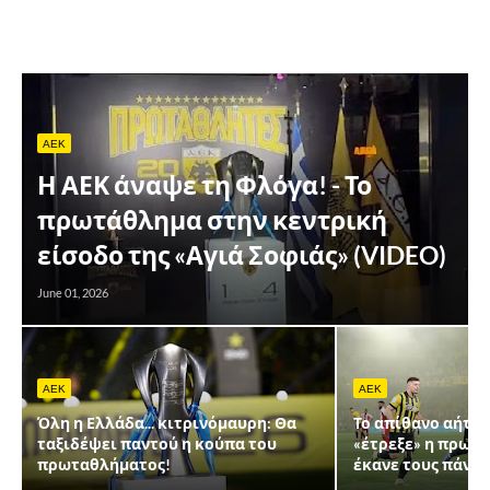
AEK
Η ΑΕΚ άναψε τη Φλόγα! - Το
πρωτάθλημα στην κεντρική
είσοδο της «Αγιά Σοφιάς» (VIDEO)
June 01, 2026
AEK
AEK
Όλη η Ελλάδα... κιτρινόμαυρη: Θα
Το απίθανο αήττη
ταξιδέψει παντού η κούπα του
«έτρεξε» η πρωτα
πρωταθλήματος!
έκανε τους πάντε