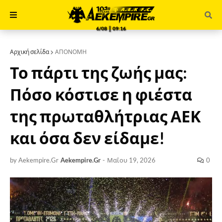
6/08 ║ 09:16
Αρχική σελίδα
ΑΠΟΝΟΜΗ
Το πάρτι της ζωής μας:
Πόσο κόστισε η φιέστα
της πρωταθλήτριας ΑΕΚ
και όσα δεν είδαμε!
by Aekempire.Gr
Aekempire.Gr
-
Μαΐου 19, 2026
0