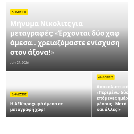
ΔΗΛΩΣΕΙΣ
Μήνυμα Νίκολιτς για
μεταγραφές: «Έρχονται δύο χαφ
άμεσα... χρειαζόμαστε ενίσχυση
στον άξονα!»
July 27, 2026
ΔΗΛΩΣΕΙΣ
Αποκαλυπτικός Ν
«Περιμένω δύο μ
ΔΗΛΩΣΕΙΣ
επόμενες ημέρες,
Η ΑΕΚ προχωρά άμεσα σε
μέσους - Μετά μπ
μεταγραφή χαφ!
και άλλες!»