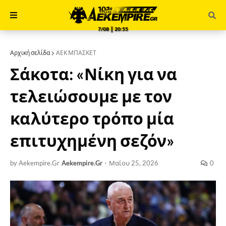
7/08 ║ 20:55
Αρχική σελίδα
ΑΕΚ ΜΠΑΣΚΕΤ
Σάκοτα: «Νίκη για να
τελειώσουμε με τον
καλύτερο τρόπο μία
επιτυχημένη σεζόν»
by Aekempire.Gr
Aekempire.Gr
-
Μαΐου 25, 2026
0