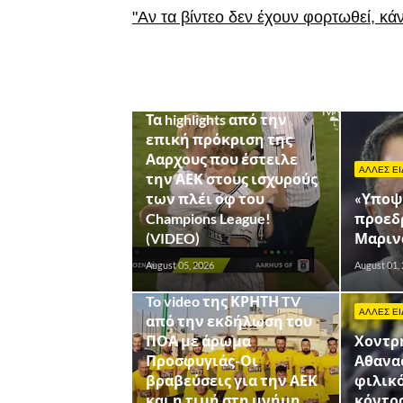
"Αν τα βίντεο δεν έχουν φορτωθεί, κά
CHAMPIONS LEAGUE
Τα highlights από την
επική πρόκριση της
Ααρχους που έστειλε
ΑΛΛΕΣ ΕΙ
την ΑΕΚ στους ισχυρούς
των πλέι οφ του
«Υποψ
Champions League!
προεδρ
(VIDEO)
Μαριν
August 05, 2026
August 01,
VIDEO
To video της ΚΡΗΤΗ TV
ΑΛΛΕΣ ΕΙ
από την εκδήλωση του
ΠΟΑ με άρωμα
Χοντρ
Προσφυγιάς-Οι
Αθανα
βραβεύσεις για την ΑΕΚ
φιλικ
και η τιμή στη μνήμη
κόντρ