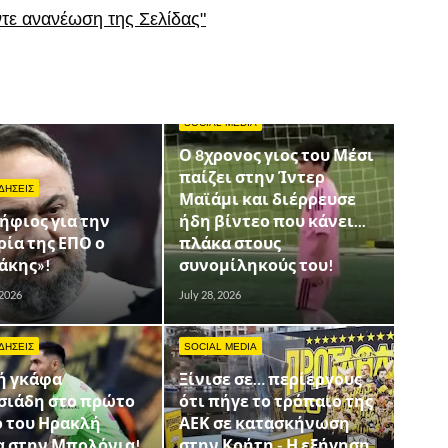
ντε ανανέωση της Σελίδας"
SOCIAL MEDIA
Ο 8χρονος γιος του Μέσι
παίζει στην Ίντερ
ΔΗΣΕΙΣ
Μαϊάμι και διέρρευσε
ήφιος για την
ήδη βίντεο που κάνει...
ία της ΕΠΟ ο
πλάκα στους
άκης»!
συνομίληκούς του!
 2026
July 28, 2026
ΔΗΣΕΙΣ
SOCIAL MEDIA
ή γκάφα
Ξίνισε σε… περίεργους
σιάδη στο πρώτο
ότι πήγε το τρόπαιο της
ό του Ηρακλή
ΑΕΚ σε κατασκήνωση
α στην Μπολόνια!
στην Κρήτη - Η εξήγηση