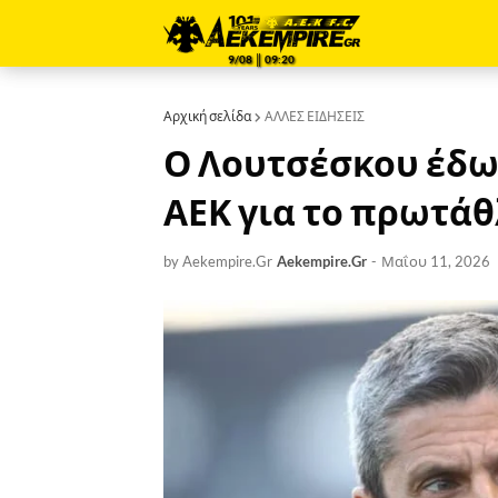
9/08 ║ 09:20
Αρχική σελίδα
ΑΛΛΕΣ ΕΙΔΗΣΕΙΣ
Ο Λουτσέσκου έδω
ΑΕΚ για το πρωτά
by Aekempire.Gr
Aekempire.Gr
-
Μαΐου 11, 2026