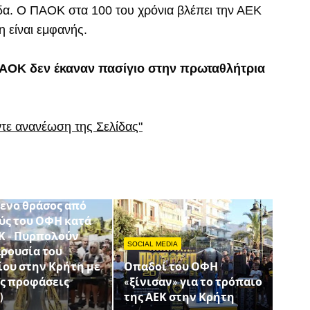
δα. Ο ΠΑΟΚ στα 100 του χρόνια βλέπει την ΑΕΚ
η είναι εμφανής.
ΠΑΟΚ δεν έκαναν πασίγιο στην πρωταθλήτρια
ντε ανανέωση της Σελίδας"
ΜΑΔΕΣ
ενο θράσος από
ύς του ΟΦΗ κατά
Κ - Πυρπολούν
SOCIAL MEDIA
αρουσία του
ίου στην Κρήτη με
Οπαδοί του ΟΦΗ
ες προφάσεις
«ξίνισαν» για το τρόπαιο
)
της ΑΕΚ στην Κρήτη