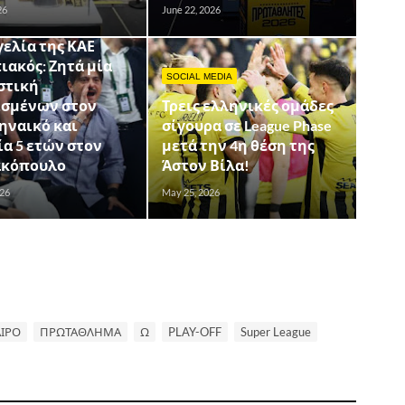
26
June 22, 2026
ΔΗΣΕΙΣ
ελία της ΚΑΕ
ακός: Ζητά μία
SOCIAL MEDIA
στική
ισμένων στον
Τρεις ελληνικές ομάδες
ηναικό και
σίγουρα σε League Phase
α 5 ετών στον
μετά την 4η θέση της
ακόπουλο
Άστον Βίλα!
026
May 25, 2026
ΙΡΟ
ΠΡΩΤΑΘΛΗΜΑ
Ω
PLAY-OFF
Super League