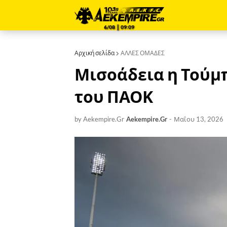
6/08 ║ 09:09
Αρχική σελίδα
ΑΛΛΕΣ ΟΜΑΔΕΣ
Μισοάδεια η Τούμπ
του ΠΑΟΚ
by Aekempire.Gr
Aekempire.Gr
-
Μαΐου 13, 2026