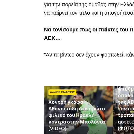
για την πορεία της ομάδας στην Ελλά
να παίρνει τον τίτλο και η απογοήτευσ
Να τονίσουμε πως οι παίκτες του 
ΑΕΚ…
"Αν τα βίντεο δεν έχουν φορτωθεί, κά
ΑΛΛΕΣ Ο
Απύθμ
ΑΛΛΕΣ ΕΙΔΗΣΕΙΣ
οπαδο
Χοντρή γκάφα
της ΑΕ
Αθανασιάδη στο πρώτο
την π
φιλικό του Ηρακλή
τροπα
κόντρα στην Μπολόνια!
αστεί
(VIDEO)
(ΦΩΤΟ