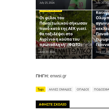
July 25, 2026
July 20, 20
ΑΛΛΕΣ ΕΙ
ΑΛΛΕΣ ΕΙΔΗΣΕΙΣ
Καταγγ
Οι φίλοι του
Ολυμπι
Παναιτωλικού σήκωσαν
αγωνι
πανό κατά της ΑΕΚ γιατί
κεκλε
θα ταξιδέψει στο
Παναθ
Αγρίνιο η κούπα του
τιμωρί
πρωταθλητή! (ΦΩΤΟ)
Γιανν
June 20, 2026
June 07, 2
ΠΗΓΗ:
enwsi.gr
Tags
ΑΛΛΕΣ ΟΜΑΔΕΣ
ΟΠΑΔΟΙ
ΠΟΔΟΣΦΑ
ΑΦΗΣΤΕ ΣΧΟΛΙΟ