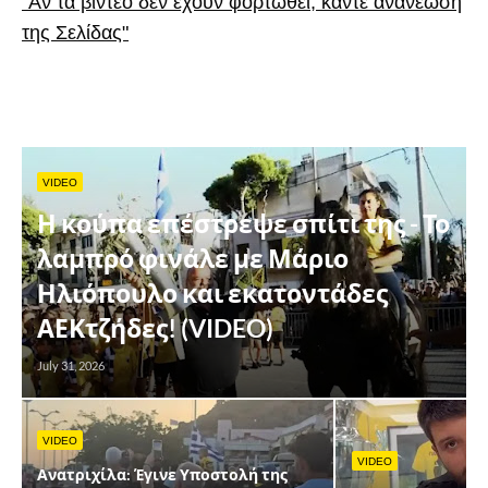
"Αν τα βίντεο δεν έχουν φορτωθεί, κάντε ανανέωση
της Σελίδας"
VIDEO
Η κούπα επέστρεψε σπίτι της - Το
λαμπρό φινάλε με Μάριο
Ηλιόπουλο και εκατοντάδες
ΑΕΚτζήδες! (VIDEO)
July 31, 2026
VIDEO
VIDEO
Ανατριχίλα: Έγινε Υποστολή της