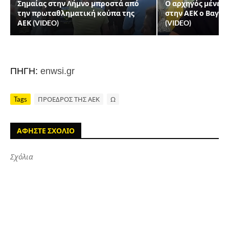
Σημαίας στην Λήμνο μπροστά από
Ο αρχηγός μένει ε
την πρωταθληματική κούπα της
στην ΑΕΚ ο Βαγγ
ΑΕΚ (VIDEO)
(VIDEO)
ΠΗΓΗ:
enwsi.gr
Tags
ΠΡΟΕΔΡΟΣ ΤΗΣ ΑΕΚ
Ω
ΑΦΗΣΤΕ ΣΧΟΛΙΟ
Σχόλια