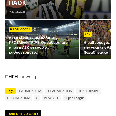
ΠΑΟΚ
May 13, 2026
Η ΒΑΘΜΟΛΟΓΙΑ
AEK
Αυτό είναι το μέταλλο της
ΠΡΩΤΑΘΛΗΤΡΙΑΣ: Οι βαθμοί που
Η βαθμολογία της 
πήρε η ΑΕΚ φέτος στις
την νίκη της ΑΕΚ 
καθυστερήσεις!
Παναθηναϊκό
ΠΗΓΗ:
enwsi.gr
Tags
ΒΑΘΜΟΛΟΓΙΑ
Η ΒΑΘΜΟΛΟΓΙΑ
ΠΟΔΟΣΦΑΙΡΟ
ΠΡΩΤΑΘΛΗΜΑ
Ω
PLAY-OFF
Super League
ΑΦΗΣΤΕ ΣΧΟΛΙΟ