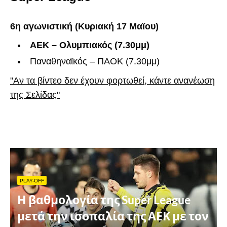
6η αγωνιστική (Κυριακή 17 Μαϊου)
ΑΕΚ – Ολυμπιακός (7.30μμ)
Παναθηναϊκός – ΠΑΟΚ (7.30μμ)
"Αν τα βίντεο δεν έχουν φορτωθεί, κάντε ανανέωση
της Σελίδας"
PLAY-OFF
Η βαθμολογία της Super League
μετά την ισοπαλία της ΑΕΚ με τον