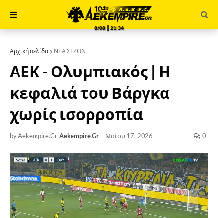
8/08 ║ 21:34
Αρχική σελίδα
ΝΕΑ ΣΕΖΟΝ
ΑΕΚ - Ολυμπιακός | Η
κεφαλιά του Βάργκα
χωρίς ισορροπία
by Aekempire.Gr
Aekempire.Gr
-
Μαΐου 17, 2026
0