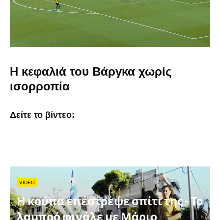
Η κεφαλιά του Βάργκα χωρίς
ισορροπία
Δείτε το βίντεο:
VIDEO
Η κούπα επέστρεψε σπίτι της - Το
λαμπρό φινάλε με Μάριο