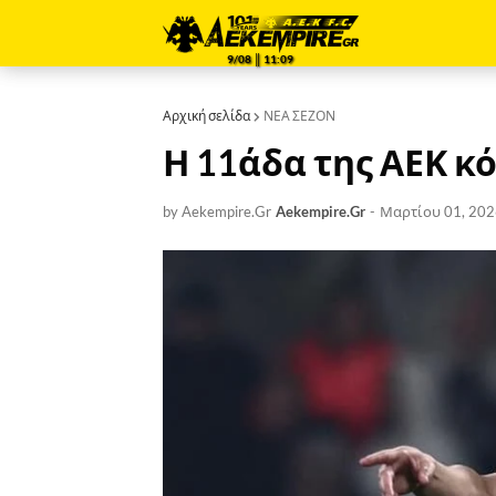
9/08 ║ 11:09
Αρχική σελίδα
ΝΕΑ ΣΕΖΟΝ
Η 11άδα της ΑΕΚ κ
by Aekempire.Gr
Aekempire.Gr
-
Μαρτίου 01, 202