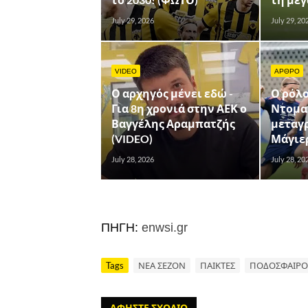
July 29, 2026
July 29, 20
VIDEO
ΑΡΘΡΟ
Ο αρχηγός μένει εδώ -
Ο ρόλο
Για 8η χρονιά στην ΑΕΚ ο
Ντομα
Βαγγέλης Αραμπατζής
μεταγ
(VIDEO)
Μάγιε
July 28, 2026
July 28, 20
ΠΗΓΗ:
enwsi.gr
Tags
ΝΕΑ ΣΕΖΟΝ
ΠΑΙΚΤΕΣ
ΠΟΔΟΣΦΑΙΡΟ
ΑΦΗΣΤΕ ΣΧΟΛΙΟ