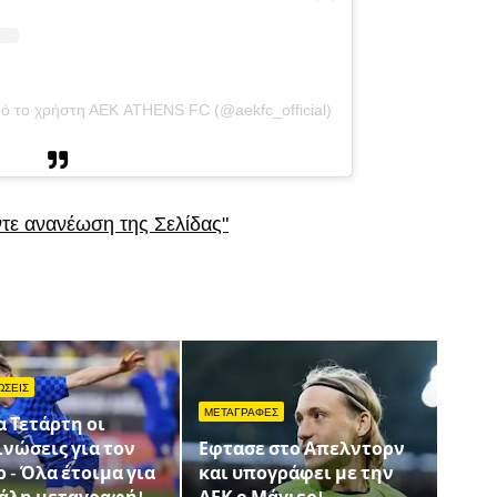
ό το χρήστη ΑΕΚ ATHENS FC (@aekfc_official)
ντε ανανέωση της Σελίδας"
ΩΣΕΙΣ
ΜΕΤΑΓΡΑΦΕΣ
 Τετάρτη οι
νώσεις για τον
Εφτασε στο Απελντορν
 - Όλα έτοιμα για
και υπογράφει με την
γάλη μεταγραφή!
ΑΕΚ ο Μάγιερ!