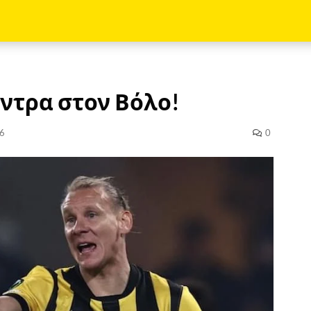
όντρα στον Βόλο!
6
0