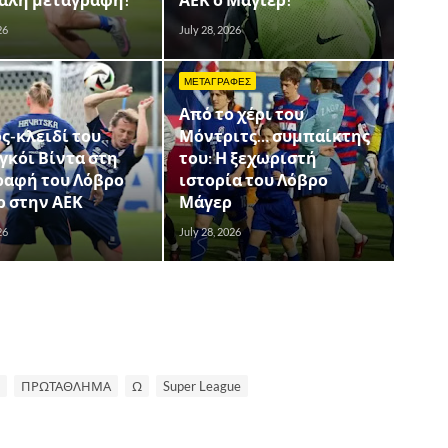
26
July 28, 2026
ΜΕΤΑΓΡΑΦΕΣ
Από το χέρι του
ς-κλειδί του
Μόντριτς… συμπαίκτης
γκόι Βίντα στη
του: Η ξεχωριστή
ραφή του Λόβρο
ιστορία του Λόβρο
ρ στην ΑΕΚ
Μάγερ
26
July 28, 2026
ΠΡΩΤΑΘΛΗΜΑ
Ω
Super League