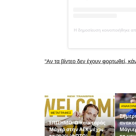
Η δημοσίευση κοινοποιήθηκε απ
"Αν τα βίντεο δεν έχουν φορτωθεί, κά
ΑΝΑΚΟΙΝ
ΜΕΤΑΓΡΑΦΕΣ
Σήμερα
ΕΠΙΣΗΜΟ: Ο παικταράς
ανακοι
Μάγερ στην ΑΕΚ μέχρι
Μάγιερ
το 2030! (ΦΩΤΟ)
τη με