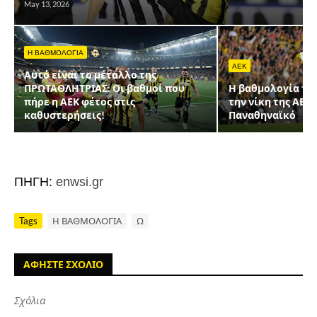
May 13, 2026
Η ΒΑΘΜΟΛΟΓΙΑ
AEK
Αυτό είναι το μέταλλο της
ΠΡΩΤΑΘΛΗΤΡΙΑΣ: Οι βαθμοί που
Η βαθμολογία της 
πήρε η ΑΕΚ φέτος στις
την νίκη της ΑΕΚ 
καθυστερήσεις!
Παναθηναϊκό
ΠΗΓΗ:
enwsi.gr
Tags
Η ΒΑΘΜΟΛΟΓΙΑ
Ω
ΑΦΗΣΤΕ ΣΧΟΛΙΟ
Σχόλια