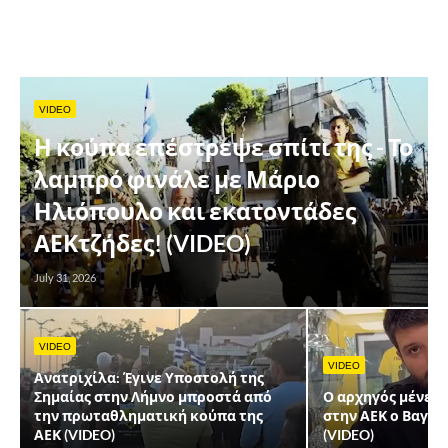
VIDEO
Η κούπα επέστρεψε σπίτι της - Το
λαμπρό φινάλε με Μάριο
Ηλιόπουλο και εκατοντάδες
ΑΕΚτζήδες! (VIDEO)
July 31, 2026
VIDEO
VIDEO
Ανατριχίλα: Έγινε Υποστολή της
Σημαίας στην Λήμνο μπροστά από
Ο αρχηγός μένει ε
την πρωταθληματική κούπα της
στην ΑΕΚ ο Βαγγ
ΑΕΚ (VIDEO)
(VIDEO)