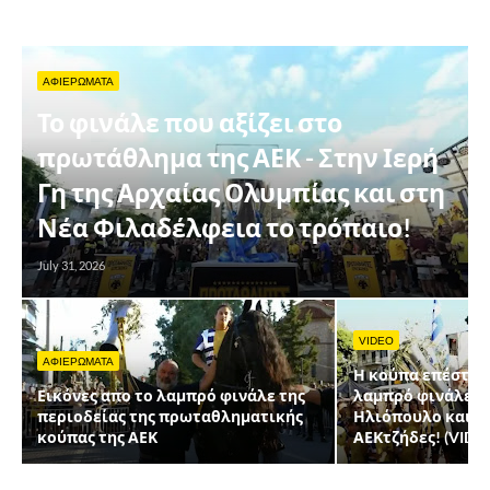
ΑΦΙΕΡΩΜΑΤΑ
Το φινάλε που αξίζει στο
πρωτάθλημα της ΑΕΚ - Στην Ιερή
Γη της Αρχαίας Ολυμπίας και στη
Νέα Φιλαδέλφεια το τρόπαιο!
July 31, 2026
VIDEO
ΑΦΙΕΡΩΜΑΤΑ
Η κούπα επέστρεψ
Εικόνες απο το λαμπρό φινάλε της
λαμπρό φινάλε μ
περιοδείας της πρωταθληματικής
Ηλιόπουλο και ε
κούπας της ΑΕΚ
ΑΕΚτζήδες! (VIDE