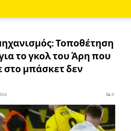
 μηχανισμός: Τοποθέτηση
για το γκολ του Άρη που
 στο μπάσκετ δεν
2026
0