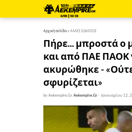
6/08 ║ 02:18
Αρχική σελίδα
ΑΛΛΕΣ ΕΙΔΗΣΕΙΣ
Πήρε... μπροστά ο
και από ΠΑΕ ΠΑΟΚ 
ακυρώθηκε - «Ούτε
σφυρίζεται»
by Aekempire.Gr
Aekempire.Gr
-
Ιανουαρίου 12, 