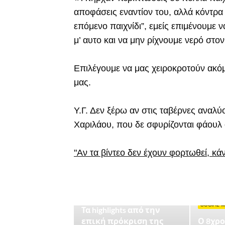
αποφάσεις εναντίον του, αλλά κόντρα σ
επόμενο παιχνίδι”, εμείς επιμένουμε 
μ’ αυτο και να μην ρίχνουμε νερό στον
Επιλέγουμε να μας χειροκροτούν ακόμη
μας.
Υ.Γ. Δεν ξέρω αν στις ταβέρνες αναλύον
Χαριλάου, που δε σφυρίζονται φάουλ 
"Αν τα βίντεο δεν έχουν φορτωθεί, κά
CHAMPIONS LEAGUE
SOCIAL M
Τα highlights από την
επική πρόκριση της
Ο 8χρο