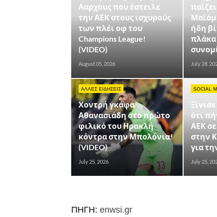
Ααρχους που έστειλε
παίζει
την ΑΕΚ στους ισχυρούς
Μαϊάμι
των πλέι οφ του
ήδη βί
Champions League!
πλάκα
(VIDEO)
συνομ
August 05, 2026
July 28, 20
ΑΛΛΕΣ ΕΙΔΗΣΕΙΣ
SOCIAL M
Χοντρή γκάφα
Ξίνισε
Αθανασιάδη στο πρώτο
ότι πή
φιλικό του Ηρακλή
ΑΕΚ σ
κόντρα στην Μπολόνια!
στην Κ
(VIDEO)
για τ
July 25, 2026
July 25, 20
ΠΗΓΗ:
enwsi.gr