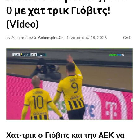
0 με χατ τρικ Γιόβιτς!
(Video)
by Aekempire.Gr
Aekempire.Gr
-
Ιανουαρίου 18, 2026
0
Χατ-τρικ ο Γιόβιτς και την ΑΕΚ να