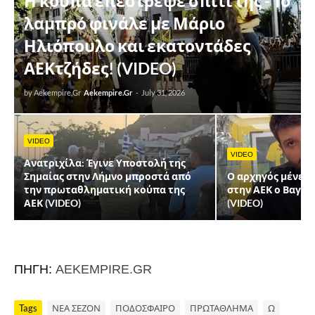
Η κούπα επέστρεψε σπίτι της - Το
λαμπρό φινάλε με Μάριο
Ηλιόπουλο και εκατοντάδες
ΑΕΚτζήδες! (VIDEO)
by Aekempire.Gr
Aekempire.Gr
-
July 31, 2026
VIDEO
VIDEO
Ανατριχίλα: Έγινε Υποστολή της
Σημαίας στην Λήμνο μπροστά από
Ο αρχηγός μένει ε
την πρωταθληματική κούπα της
στην ΑΕΚ ο Βαγγ
ΑΕΚ (VIDEO)
(VIDEO)
ΠΗΓΗ:
AEKEMPIRE.GR
Tags
ΝΕΑ ΣΕΖΟΝ
ΠΟΔΟΣΦΑΙΡΟ
ΠΡΩΤΑΘΛΗΜΑ
Ω