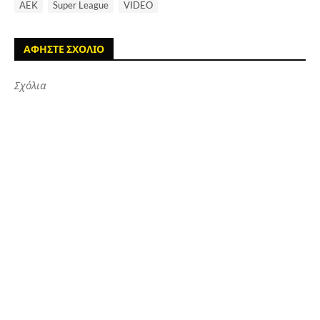
AEK
Super League
VIDEO
ΑΦΗΣΤΕ ΣΧΟΛΙΟ
Σχόλια