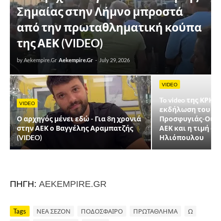
Σημαίας στην Λήμνο μπροστά
από την πρωταθληματική κούπα
της ΑΕΚ (VIDEO)
by Aekempire.Gr
Aekempire.Gr
-
July 29, 2026
VIDEO
To video της ΚΡΗΤ
VIDEO
εκδήλωση του ΠΟ
Ο αρχηγός μένει εδώ - Για 8η χρονιά
Προσφυγιάς-Οι βρ
στην ΑΕΚ ο Βαγγέλης Αραμπατζής
ΑΕΚ και η τιμή σ
(VIDEO)
Ηλιόπουλου
ΠΗΓΗ:
AEKEMPIRE.GR
Tags
ΝΕΑ ΣΕΖΟΝ
ΠΟΔΟΣΦΑΙΡΟ
ΠΡΩΤΑΘΛΗΜΑ
Ω