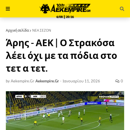
6/08 ║ 20:16
Αρχική σελίδα
ΝΕΑ ΣΕΖΟΝ
Άρης - ΑΕΚ | Ο Στρακόσα
λέει όχι με τα πόδια στο
τετ α τετ.
by Aekempire.Gr
Aekempire.Gr
-
Ιανουαρίου 11, 2026
0