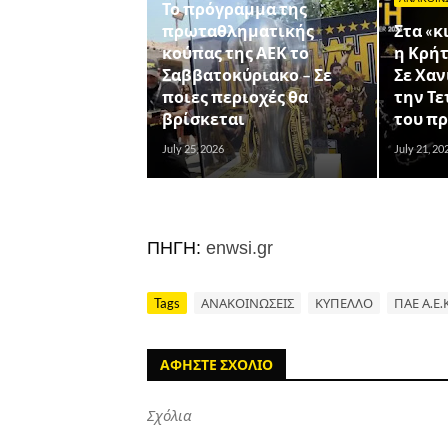
Το πρόγραμμα της
πρωταθληματικής
Στα «κ
κούπας της ΑΕΚ το
η Κρήτ
Σαββατοκύριακο – Σε
Σε Χαν
ποιες περιοχές θα
την Τε
βρίσκεται
του π
July 25, 2026
July 21, 20
ΠΗΓΗ:
enwsi.gr
Tags
ΑΝΑΚΟΙΝΩΣΕΙΣ
ΚΥΠΕΛΛΟ
ΠΑΕ Α.Ε.
ΑΦΗΣΤΕ ΣΧΟΛΙΟ
Σχόλια