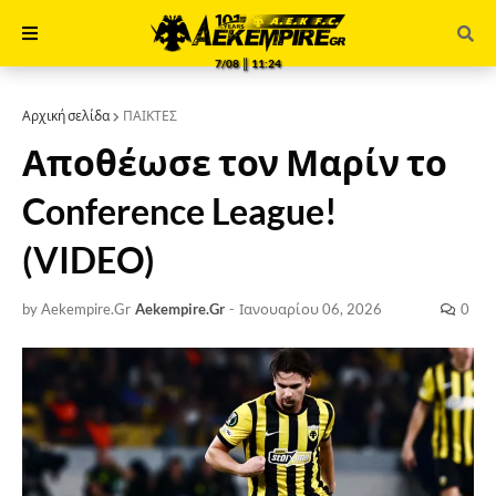
7/08 ║ 11:24
Αρχική σελίδα
ΠΑΙΚΤΕΣ
Αποθέωσε τον Μαρίν το
Conference League!
(VIDEO)
by Aekempire.Gr
Aekempire.Gr
-
Ιανουαρίου 06, 2026
0