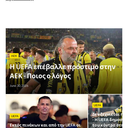
AEK
Η UEFA επέβαλλε πρόστιμο στην
ΑΕΚ - Ποιος ο λόγος
June 30, 2026
UEFA
Δεν ξεχνιέται η 
UEFA
- Η UEFA δημοσίε
Εκτός πινάκων και από την UEFA οι
του κόντρα στην