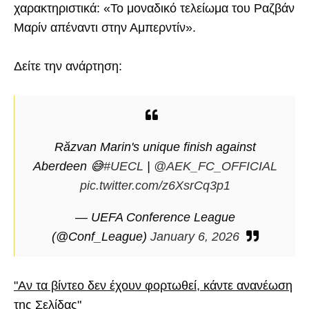
χαρακτηριστικά: «Το μοναδικό τελείωμα του Ραζβάν
Μαρίν απέναντι στην Αμπερντίν».
Δείτε την ανάρτηση:
Răzvan Marin's unique finish against
Aberdeen 😅
#UECL
|
@AEK_FC_OFFICIAL
pic.twitter.com/z6XsrCq3p1
— UEFA Conference League
(@Conf_League)
January 6, 2026
"Αν τα βίντεο δεν έχουν φορτωθεί, κάντε ανανέωση
της Σελίδας"