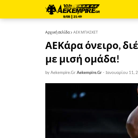
8/08 ║ 21:49
Αρχική σελίδα
ΑΕΚ ΜΠΑΣΚΕΤ
ΑΕΚάρα όνειρο, δι
με μισή ομάδα!
by Aekempire.Gr
Aekempire.Gr
-
Ιανουαρίου 11, 