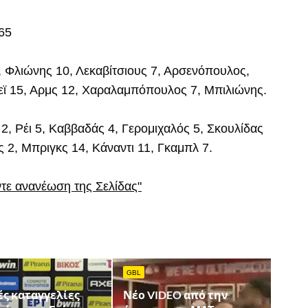
-65
, Φλιώνης 10, Λεκαβίτσιους 7, Αρσενόπουλος,
εϊ 15, Αρμς 12, Χαραλαμπόπουλος 7, Μπιλιώνης.
2, Ρέι 5, Καββαδάς 4, Γερομιχαλός 5, Σκουλίδας
 2, Μπριγκς 14, Κάναντι 11, Γκαμπλ 7.
ντε ανανέωση της Σελίδας"
GBL
ές καταγγελίες
Νέο VIDEO από την