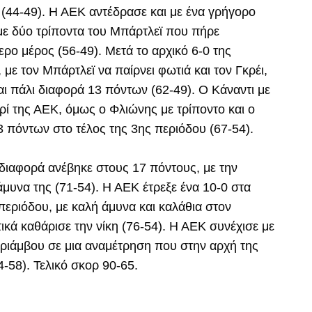
 (44-49). Η ΑΕΚ αντέδρασε και με ένα γρήγορο
ε δύο τρίποντα του Μπάρτλεϊ που πήρε
ρο μέρος (56-49). Μετά το αρχικό 6-0 της
 με τον Μπάρτλεϊ να παίρνει φωτιά και τον Γκρέι,
αι πάλι διαφορά 13 πόντων (62-49). Ο Κάναντι με
ρί της ΑΕΚ, όμως ο Φλιώνης με τρίποντο και ο
 πόντων στο τέλος της 3ης περιόδου (67-54).
 διαφορά ανέβηκε στους 17 πόντους, με την
μυνα της (71-54). Η ΑΕΚ έτρεξε ένα 10-0 στα
περιόδου, με καλή άμυνα και καλάθια στον
ικά καθάρισε την νίκη (76-54). Η ΑΕΚ συνέχισε με
 θριάμβου σε μια αναμέτρηση που στην αρχή της
-58). Τελικό σκορ 90-65.