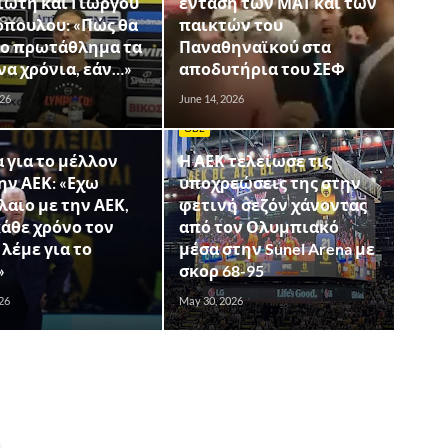
ιώτη και Γιώργου
ένταση των ΜΑΤ και των
όπουλου: «Πώς θα
παικτών του
το πρωτάθλημα τα
Παναθηναϊκού στα
α χρόνια, εάν…»
αποδυτήρια του ΣΕΦ
026
June 14, 2026
GBL
 για το μέλλον
Η ΑΕΚ τελείωσε τις
ην ΑΕΚ: «Εχω
υποχρεώσεις της στην
αιο με την ΑΕΚ,
φετινή σεζόν χάνοντας
άθε χρόνο τον
από τον Ολυμπιακό
 λέμε για το
μέσα στην Sunel Arena με
»
σκορ 68-95
26
May 30, 2026