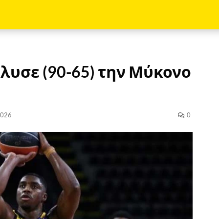
έλυσε (90-65) την Μύκονο
2026
0