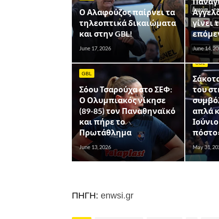
Παναγ
Ο Αλαφούζος παίρνει τα
Αγγελ
τηλεοπτικά δικαιώματα
γίνει 
και στην GBL!
επόμεν
June 17, 2026
June 14, 2
GBL
GBL
Σάκοτα
Σόου Τσαρούχα στο ΣΕΦ:
του στ
Ο Ολυμπιακός νίκησε
συμβόλ
(89-85) τον Παναθηναϊκό
απλά κ
και πήρε το
Ιούνιο
Πρωτάθλημα
πόστο
June 13, 2026
May 31, 20
ΠΗΓΗ:
enwsi.gr