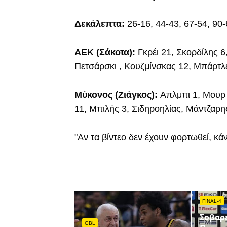
Δεκάλεπτα:
26-16, 44-43, 67-54, 90
ΑΕΚ (Σάκοτα):
Γκρέι 21, Σκορδίλης 6
Πετσάρσκι , Κουζμίνσκας 12, Μπάρτλ
Μύκονος (Ζιάγκος):
Απλμπι 1, Μουρ 
11, Μπιλής 3, Σιδηροηλίας, Μάντζαρης
"Αν τα βίντεο δεν έχουν φορτωθεί, κά
FINAL-4
Σοβαρ
GBL