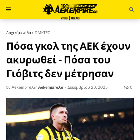
7/08 ║ 08:40
Αρχική σελίδα
ΠΑΙΚΤΕΣ
Πόσα γκολ της ΑΕΚ έχουν
ακυρωθεί - Πόσα του
Γιόβιτς δεν μέτρησαν
by Aekempire.Gr
Aekempire.Gr
-
Δεκεμβρίου 23, 2025
0