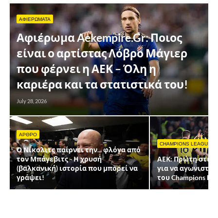
ΑΦΙΕΡΩΜΑΤΑ
Αφιέρωμα Aekempire.Gr: Ποιος
είναι ο αρτίστας Λόβρο Μάγιερ
που φέρνει η ΑΕΚ – Όλη η
καριέρα και τα στατιστικά του!
July 28, 2026
ΑΡΘΡΟ
CHAMPIONS LEAGUE
Ο Νίκολιτς παίρνει την... φλόγα από
τον Μπάγεβιτς - Η χρυσή
ΑΕΚ: Πρώτη στις 
(βαλκανική) ιστορία που μπορεί να
για να αγωνιστεί 
γράψει!
του Champions Lea