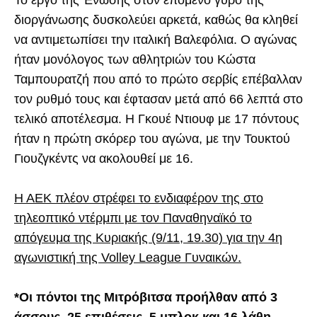
διοργάνωσης δυσκολεύει αρκετά, καθώς θα κληθεί
να αντιμετωπίσει την ιταλική Βαλεφόλια. Ο αγώνας
ήταν μονόλογος των αθλητριών του Κώστα
Ταμπουρατζή που από το πρώτο σερβίς επέβαλλαν
τον ρυθμό τους και έφτασαν μετά από 66 λεπτά στο
τελικό αποτέλεσμα. Η Γκουέ Ντιουφ με 17 πόντους
ήταν η πρώτη σκόρερ του αγώνα, με την Τουκτού
Γιουζγκέντς να ακολουθεί με 16.
Η ΑΕΚ πλέον στρέφει το ενδιαφέρον της στο
τηλεοπτικό ντέρμπι με τον Παναθηναϊκό το
απόγευμα της Κυριακής (9/11, 19.30) για την 4η
αγωνιστική της Volley League Γυναικών.
*Οι πόντοι της Μιτρόβιτσα προήλθαν από 3
άσσους, 25 επιθέσεις, 5 μπλοκ και 16 λάθη