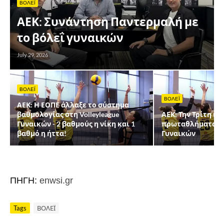
ΒΟΛΕΪ
ΑΕΚ: Συνάντηση Παντερμαλή με
το βόλεΐ γυναικών
July 29, 2026
ΒΟΛΕΪ
ΒΟΛΕΪ
ΑΕΚ: Η ΕΟΠΕ άλλαξε το σύστημα
βαθμολογίας στη Volleyleague
ΑΕΚ: Την Τρίτη η
Γυναικών - 2 βαθμούς η νίκη και 1
πρωταθλήματος τη
βαθμό η ήττα!
Γυναικών
ΠΗΓΗ:
enwsi.gr
Tags
ΒΟΛΕΪ