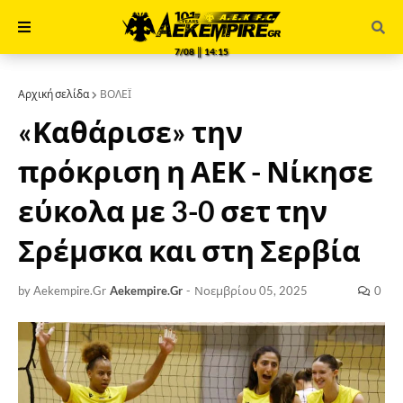
7/08 ║ 14:15
Αρχική σελίδα
ΒΟΛΕΪ
«Καθάρισε» την
πρόκριση η ΑΕΚ - Νίκησε
εύκολα με 3-0 σετ την
Σρέμσκα και στη Σερβία
by Aekempire.Gr
Aekempire.Gr
-
Νοεμβρίου 05, 2025
0