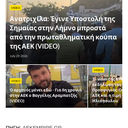
VIDEO
Ανατριχίλα: Έγινε Υποστολή της
Σημαίας στην Λήμνο μπροστά
από την πρωταθληματική κούπα
της ΑΕΚ (VIDEO)
July 29, 2026
VIDEO
To video της ΚΡΗΤ
VIDEO
εκδήλωση του ΠΟ
Ο αρχηγός μένει εδώ - Για 8η χρονιά
Προσφυγιάς-Οι βρ
στην ΑΕΚ ο Βαγγέλης Αραμπατζής
ΑΕΚ και η τιμή σ
(VIDEO)
Ηλιόπουλου
ΠΗΓΗ:
AEKEMPIRE.GR