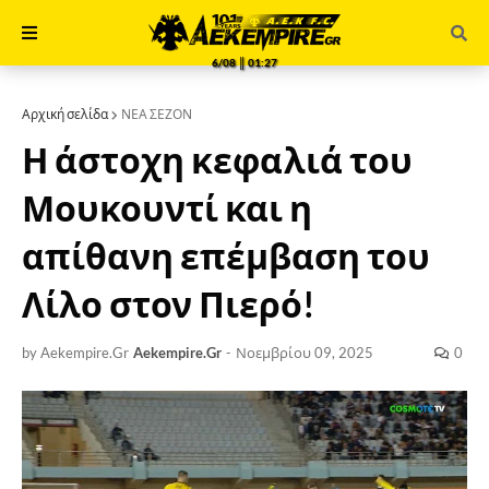
6/08 ║ 01:28
Αρχική σελίδα
ΝΕΑ ΣΕΖΟΝ
Η άστοχη κεφαλιά του
Μουκουντί και η
απίθανη επέμβαση του
Λίλο στον Πιερό!
by Aekempire.Gr
Aekempire.Gr
-
Νοεμβρίου 09, 2025
0