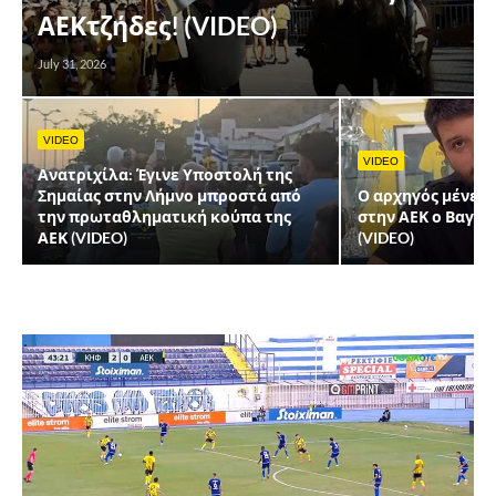
ΑΕΚτζήδες! (VIDEO)
July 31, 2026
VIDEO
VIDEO
Ανατριχίλα: Έγινε Υποστολή της
Σημαίας στην Λήμνο μπροστά από
Ο αρχηγός μένει ε
την πρωταθληματική κούπα της
στην ΑΕΚ ο Βαγγ
ΑΕΚ (VIDEO)
(VIDEO)