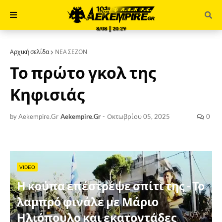
8/08 ║ 20:29
Αρχική σελίδα
ΝΕΑ ΣΕΖΟΝ
Το πρώτο γκολ της
Κηφισιάς
by Aekempire.Gr
Aekempire.Gr
-
Οκτωβρίου 05, 2025
0
VIDEO
Η κούπα επέστρεψε σπίτι της - Το
λαμπρό φινάλε με Μάριο
Ηλιόπουλο και εκατοντάδες