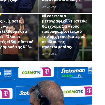
26
July 27, 2026
ΔΗΛΩΣΕΙΣ
Σ
Νίκολιτς για
: «Είμαστε
μεταγραφικά: «Πιστεύω
ι να
θα έχουμε 1-2 νέους
εξέλθουμε στα
ποδοσφαιριστές από
ι - Όλοι οι
την αρχή του δεύτερου
τές είδαμε θετικά
σταδίου της
αραμονή της ΚΕΔ»
προετοιμασίας»
26
July 18, 2026