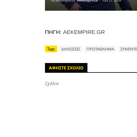
by Aekempire.Gr
Aekempire.Gr
-
July 27, 2026
ΠΗΓΗ:
AEKEMPIRE.GR
Tags
ΔΗΛΩΣΕΙΣ
ΠΡΩΤΑΘΛΗΜΑ
ΣΥΝΕΝΤΕ
ΑΦΗΣΤΕ ΣΧΟΛΙΟ
Σχόλια