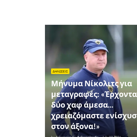
ΔΗΛΩΣΕΙΣ
Μήνυμα Νίκολιτς για
μεταγραφές: «Έρχοντα
δύο χαφ άμεσα...
χρειαζόμαστε ενίσχυ
στον άξονα!»