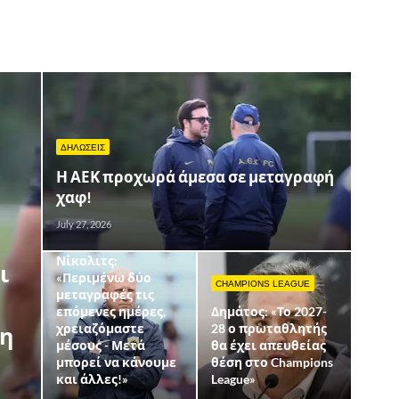
ΔΗΛΩΣΕΙΣ
Η ΑΕΚ προχωρά άμεσα σε μεταγραφή
χαφ!
ΔΗΛΩΣΕΙΣ
July 27, 2026
Αποκαλυπτικός
Νίκολιτς:
ι
«Περιμένω δύο
CHAMPIONS LEAGUE
μεταγραφές τις
επόμενες ημέρες,
Δημάτος: «Το 2027-
χρειαζόμαστε
28 ο πρωταθλητής
ση
μέσους - Μετά
θα έχει απευθείας
μπορεί να κάνουμε
θέση στο Champions
και άλλες!»
League»