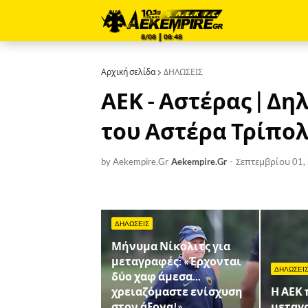
8/08 ║ 08:48
Αρχική σελίδα
ΔΗΛΩΣΕΙΣ
ΑΕΚ - Αστέρας | Δ
του Αστέρα Τρίπο
by Aekempire.Gr
Aekempire.Gr
-
Σεπτεμβρίου 01,
ΔΗΛΩΣΕΙΣ
Μήνυμα Νίκολιτς για
μεταγραφές: «Έρχονται
ΔΗΛΩΣΕΙ
δύο χαφ άμεσα...
χρειαζόμαστε ενίσχυση
Η ΑΕΚ
στον άξονα!»
μεταγ