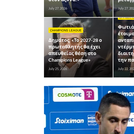
July 27, 2026
July 27, 20
ΔΗΛΩΣΕΙ
Φωτιάς
CHAMPIONS LEAGUE
έτοιμο
Δημάτος: «Το 2027-28 ο
ανταπ
πρωταθλητής θα έχει
ντέρμπ
απευθείας θέση στο
διαιτη
Champions League»
την π
July 25, 2026
July 22, 20