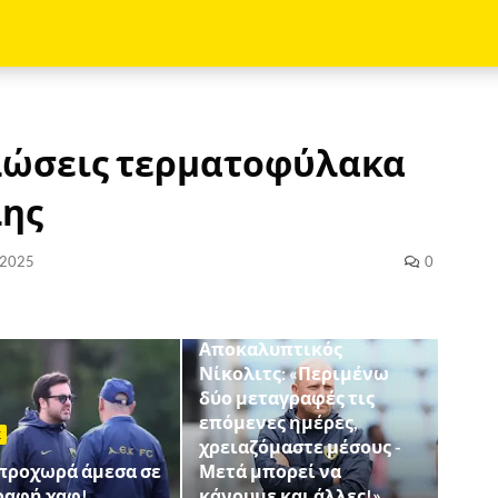
ηλώσεις τερματοφύλακα
λης
 2025
0
ΔΗΛΩΣΕΙΣ
Αποκαλυπτικός
Νίκολιτς: «Περιμένω
δύο μεταγραφές τις
επόμενες ημέρες,
Σ
χρειαζόμαστε μέσους -
 προχωρά άμεσα σε
Μετά μπορεί να
ραφή χαφ!
κάνουμε και άλλες!»