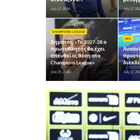
July 27, 2026
July 27, 20
CHAMPIONS LEAGUE
AEK
Δημάτος: «Το 2027-28 ο
πρωταθλητής θα έχει
Λυσάνδ
απευθείας θέση στο
προετ
Champions League»
διεκδι
July 25, 2026
July 17, 20