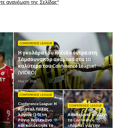
ντε ανανέωση της Σελίδας"
CONFERENCE LEAGUE
Η γκολάρα του Κοϊτά κόντρα στη
Σάμσουνσπορ ανάμεσα στα 10
καλύτερα του Conference League!
(VIDEO)
May 29, 2026
CONFERENCE LEAGUE
Conference League: Η
CONFERENCE LEAGUE
Κρίσταλ Πάλας
λύγισε (1-0) τη
Αποθεώνει τον Ζίνι
Ράγιο Βαγιεκάνο
το Conference:
και κατέκτησε το
«Λάμπει για την