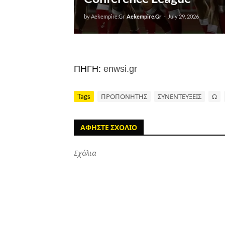
by Aekempire.Gr
Aekempire.Gr
-
July 29, 2026
ΠΗΓΗ:
enwsi.gr
Tags
ΠΡΟΠΟΝΗΤΗΣ
ΣΥΝΕΝΤΕΥΞΕΙΣ
Ω
ΑΦΗΣΤΕ ΣΧΟΛΙΟ
Σχόλια