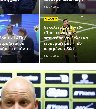
26
July 27, 2026
ΔΗΛΩΣΕΙΣ
Νίκολιτς για Πινέδα:
«Πρέπει να μας
ρου: «Η ΑΕΚ
απαντήσει αν θέλει να
οιμάζεται να
είναι μαζί μας – Τον
κήσει τα πάντα»
περιμένω εδώ»
26
July 16, 2026