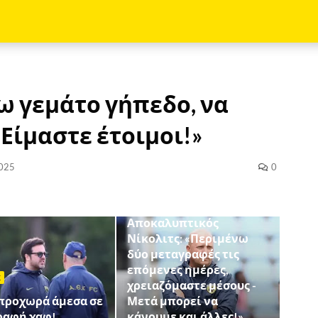
ω γεμάτο γήπεδο, να
 Είμαστε έτοιμοι!»
025
0
ΔΗΛΩΣΕΙΣ
Αποκαλυπτικός
Νίκολιτς: «Περιμένω
δύο μεταγραφές τις
επόμενες ημέρες,
Σ
χρειαζόμαστε μέσους -
 προχωρά άμεσα σε
Μετά μπορεί να
ραφή χαφ!
κάνουμε και άλλες!»