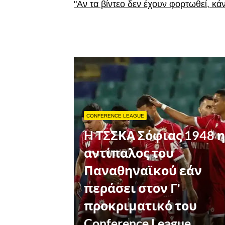
"Αν τα βίντεο δεν έχουν φορτωθεί, κά
CONFERENCE LEAGUE
H ΤΣΣΚΑ Σόφιας 1948 η
αντίπαλος του
Παναθηναϊκού εάν
περάσει στον Γ'
προκριματικό του
Conference League