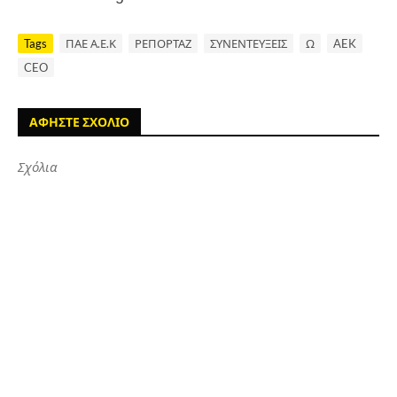
Tags
ΠΑΕ Α.Ε.Κ
ΡΕΠΟΡΤΑΖ
ΣΥΝΕΝΤΕΥΞΕΙΣ
Ω
AEK
CEO
ΑΦΗΣΤΕ ΣΧΟΛΙΟ
Σχόλια