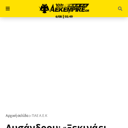
6/08 ║ 01:49
Αρχική σελίδα
ΠΑΕ Α.Ε.Κ
Λυσάνδρου: «Ξεκινάει