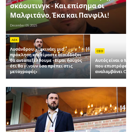
σκάουτινγκ - Και επίσημα οι
Μαλφιτάνο, Έκα και Πανφίλι!
December 05, 2025
AEK
Λυσάνδρου: «Ξεκινάει μια
CEO
πρόκληση και είμαστε αισιόδοξοι
θα ανταπεξέλθουμε - Είμαι ήσυχος
Αυτός είναι ο Μ
ότι θα γίνουν όσα πρέπει στις
που επιστρέφει σ
μεταγραφές»
αναλαμβάνει CEO