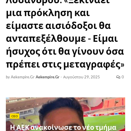
μια πρόκληση και
είμαστε αισιόδοξοι θα
ανταπεξέλθουμε - Είμαι
ήσυχος ότι θα γίνουν όσα
πρέπει στις μεταγραφές»
by Aekempire.Gr
Aekempire.Gr
-
Αυγούστου 29, 2025
0
CEO
Η ΑΕΚ ανακοίνωσε το νέο τμήμα