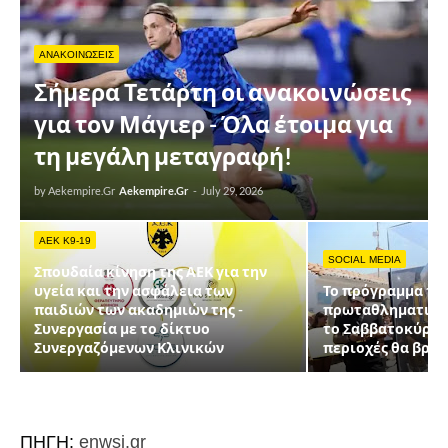
ΑΝΑΚΟΙΝΩΣΕΙΣ
Σήμερα Τετάρτη οι ανακοινώσεις
για τον Μάγιερ - Όλα έτοιμα για
τη μεγάλη μεταγραφή!
by Aekempire.Gr
Aekempire.Gr
-
July 29, 2026
AEK K9-19
SOCIAL MEDIA
Σπουδαία κίνηση της ΑΕΚ για την
υγεία και την ασφάλεια των
Το πρόγραμμα τη
παιδιών των ακαδημιών της -
πρωταθληματικής
Συνεργασία με το δίκτυο
το Σαββατοκύριακ
Συνεργαζόμενων Κλινικών
περιοχές θα βρίσ
ΠΗΓΗ:
enwsi.gr