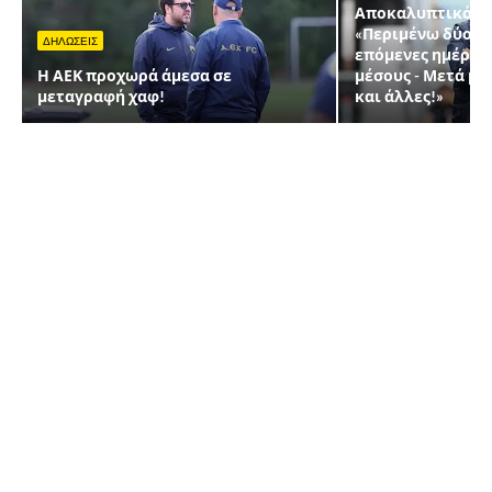
Αποκαλυπτικός Ν
«Περιμένω δύο μ
ΔΗΛΩΣΕΙΣ
επόμενες ημέρες,
Η ΑΕΚ προχωρά άμεσα σε
μέσους - Μετά μπ
μεταγραφή χαφ!
και άλλες!»