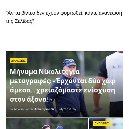
"Αν τα βίντεο δεν έχουν φορτωθεί, κάντε ανανέωση
της Σελίδας"
ΔΗΛΩΣΕΙΣ
Μήνυμα Νίκολιτς για
μεταγραφές: «Έρχονται δύο χαφ
άμεσα... χρειαζόμαστε ενίσχυση
στον άξονα!»
by Aekempire.Gr
Aekempire.Gr
-
July 27, 2026
ΔΗΛΩΣΕΙΣ