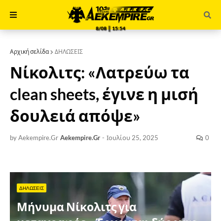
8/08 ║ 15:54
Αρχική σελίδα
ΔΗΛΩΣΕΙΣ
Νίκολιτς: «Λατρεύω τα
clean sheets, έγινε η μισή
δουλειά απόψε»
by Aekempire.Gr
Aekempire.Gr
-
Ιουλίου 25, 2025
0
ΔΗΛΩΣΕΙΣ
Μήνυμα Νίκολιτς για