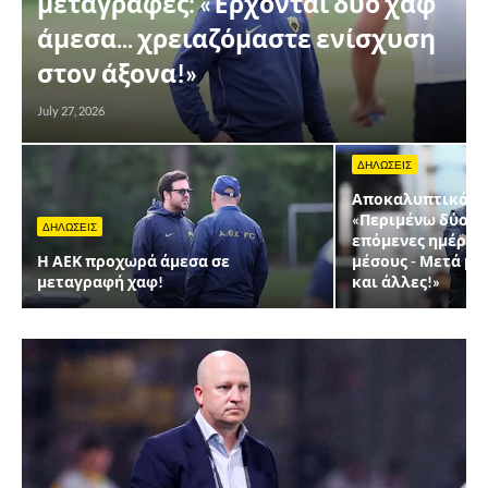
μεταγραφές: «Έρχονται δύο χαφ
άμεσα... χρειαζόμαστε ενίσχυση
στον άξονα!»
July 27, 2026
ΔΗΛΩΣΕΙΣ
Αποκαλυπτικός Ν
«Περιμένω δύο μ
ΔΗΛΩΣΕΙΣ
επόμενες ημέρες,
Η ΑΕΚ προχωρά άμεσα σε
μέσους - Μετά μπ
μεταγραφή χαφ!
και άλλες!»