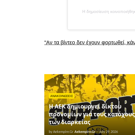
Η δημοσίευση κοινοποιήθηκ
"Αν τα βίντεο δεν έχουν φορτωθεί, κά
ΑΝΑΚΟΙΝΩΣΕΙΣ
Η ΑΕΚ δημιουργεί δίκτου
προνομίων για τους κατόχους
των διαρκείας
by Aekempire.Gr
Aekempire.Gr
-
July 29, 2026