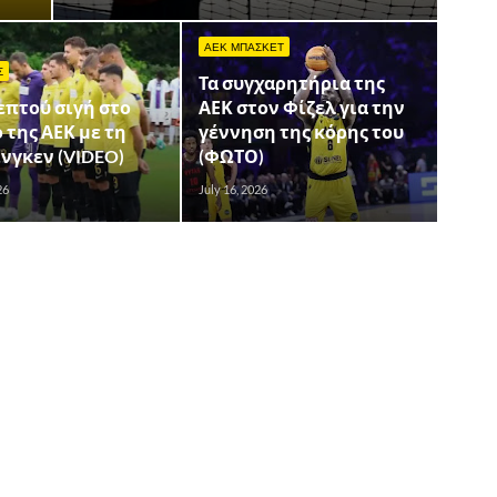
ΑΕΚ ΜΠΑΣΚΕΤ
Σ
Τα συγχαρητήρια της
επτού σιγή στο
ΑΕΚ στον Φίζελ για την
 της ΑΕΚ με τη
γέννηση της κόρης του
νγκεν (VIDEO)
(ΦΩΤΟ)
26
July 16, 2026