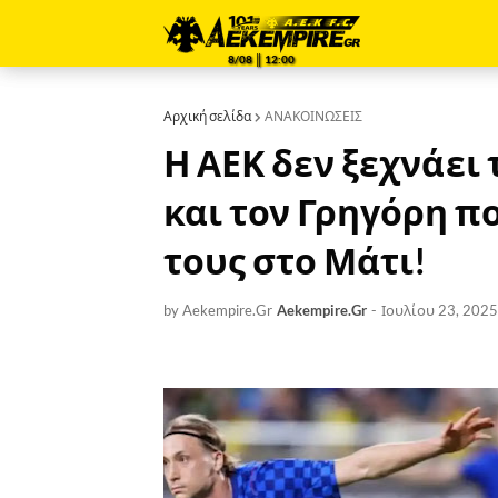
8/08 ║ 12:00
Αρχική σελίδα
ΑΝΑΚΟΙΝΩΣΕΙΣ
Η ΑΕΚ δεν ξεχνάει 
και τον Γρηγόρη π
τους στο Μάτι!
by Aekempire.Gr
Aekempire.Gr
-
Ιουλίου 23, 2025