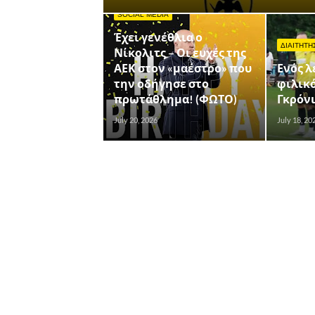
SOCIAL MEDIA
Έχει γενέθλια ο
ΔΙΑΙΤΗΤΗ
Νίκολιτς – Οι ευχές της
ΑΕΚ στον «μαέστρο» που
Ενός λ
την οδήγησε στο
φιλικό
πρωτάθλημα! (ΦΩΤΟ)
Γκρόνι
July 20, 2026
July 18, 20