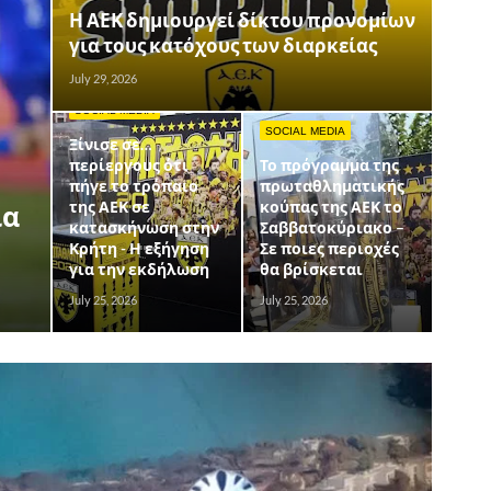
Η ΑΕΚ δημιουργεί δίκτου προνομίων
για τους κατόχους των διαρκείας
July 29, 2026
SOCIAL MEDIA
SOCIAL MEDIA
Ξίνισε σε…
περίεργους ότι
Το πρόγραμμα της
πήγε το τρόπαιο
πρωταθληματικής
της ΑΕΚ σε
κούπας της ΑΕΚ το
ια
κατασκήνωση στην
Σαββατοκύριακο –
Κρήτη - Η εξήγηση
Σε ποιες περιοχές
για την εκδήλωση
θα βρίσκεται
July 25, 2026
July 25, 2026