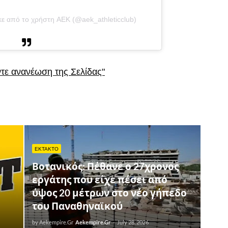
ε από το χρήστη AEK (@aek_athleticclub)
ντε ανανέωση της Σελίδας"
ΕΚΤΑΚΤΟ
Βοτανικός: Πέθανε ο 27χρονος
εργάτης που είχε πέσει από
ύψος 20 μέτρων στο νέο γήπεδο
του Παναθηναϊκού
by Aekempire.Gr
Aekempire.Gr
-
July 28, 2026