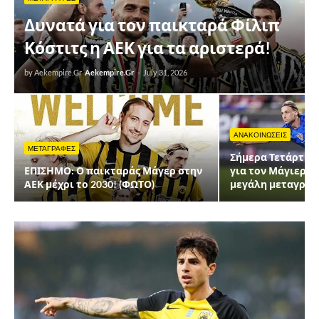
Δυνατά για τον παικταρά Φίλιπ
Κόστιτς η ΑΕΚ για τα αριστερά!
by Aekempire.Gr
Aekempire.Gr
-
July 31, 2026
ΑΝΑΚΟΙΝΩΣΕΙΣ
ΜΕΤΑΓΡΑΦΕΣ
Σήμερα Τετάρτη ο
ΕΠΙΣΗΜΟ: Ο παικταράς Μάγερ στην
για τον Μάγιερ - 
ΑΕΚ μέχρι το 2030! (ΦΩΤΟ)
μεγάλη μεταγραφ