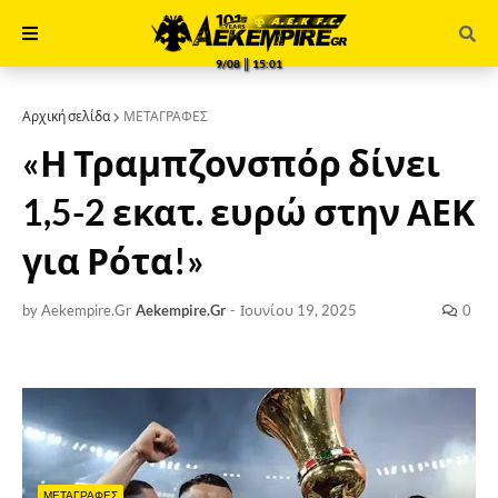
9/08 ║ 15:01
Αρχική σελίδα
ΜΕΤΑΓΡΑΦΕΣ
«Η Τραμπζονσπόρ δίνει
1,5-2 εκατ. ευρώ στην ΑΕΚ
για Ρότα!»
by Aekempire.Gr
Aekempire.Gr
-
Ιουνίου 19, 2025
0
ΜΕΤΑΓΡΑΦΕΣ