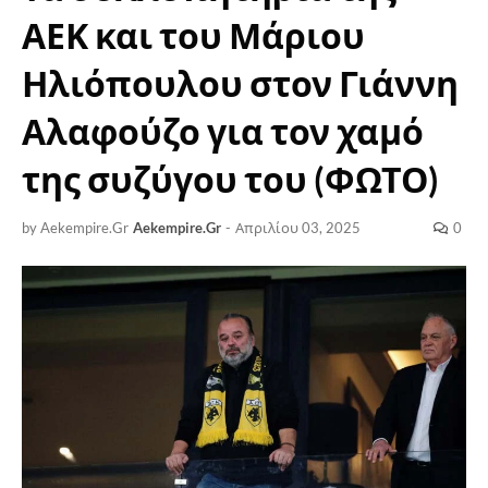
ΑΕΚ και του Μάριου
Ηλιόπουλου στον Γιάννη
Αλαφούζο για τον χαμό
της συζύγου του (ΦΩΤΟ)
by Aekempire.Gr
Aekempire.Gr
-
Απριλίου 03, 2025
0