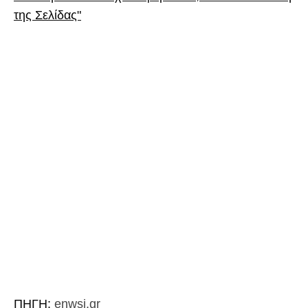
της Σελίδας"
ΠΗΓΗ:
enwsi.gr