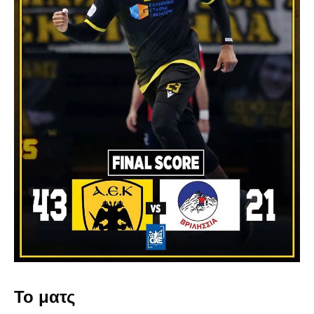
Το ματς