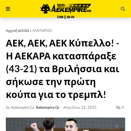
7/08 ║ 18:35
Αρχική σελίδα
ΧΑΝΤΜΠΟΛ
ΑΕΚ, ΑΕΚ, ΑΕΚ Κύπελλο! -
Η ΑΕΚΑΡΑ κατασπάραξε
(43-21) τα Βριλήσσια και
σήκωσε την πρώτη
κούπα για το τρεμπλ!
by Aekempire.Gr
Aekempire.Gr
-
Απριλίου 12, 2025
0