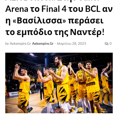
Arena το Final 4 του BCL αν
η «Βασίλισσα» περάσει
το εμπόδιο της Ναντέρ!
by Aekempire.Gr
Aekempire.Gr
-
Μαρτίου 28, 2025
0